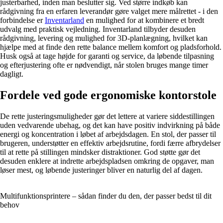
justerbarhed, inden man beslutter sig. Ved større indkøb kan
rådgivning fra en erfaren leverandør gøre valget mere målrettet - i den
forbindelse er
Inventarland
en mulighed for at kombinere et bredt
udvalg med praktisk vejledning. Inventarland tilbyder desuden
rådgivning, levering og mulighed for 3D-planlægning, hvilket kan
hjælpe med at finde den rette balance mellem komfort og pladsforhold.
Husk også at tage højde for garanti og service, da løbende tilpasning
og efterjustering ofte er nødvendigt, når stolen bruges mange timer
dagligt.
Fordele ved gode ergonomiske kontorstole
De rette justeringsmuligheder gør det lettere at variere siddestillingen
uden vedvarende ubehag, og det kan have positiv indvirkning på både
energi og koncentration i løbet af arbejdsdagen. En stol, der passer til
brugeren, understøtter en effektiv arbejdsrutine, fordi færre afbrydelser
til at rette på stillingen mindsker distraktioner. God støtte gør det
desuden enklere at indrette arbejdspladsen omkring de opgaver, man
løser mest, og løbende justeringer bliver en naturlig del af dagen.
Multifunktionsprintere – sådan finder du den, der passer bedst til dit
behov