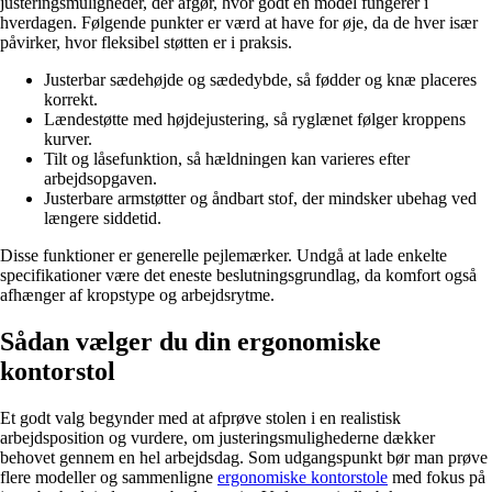
justeringsmuligheder, der afgør, hvor godt en model fungerer i
hverdagen. Følgende punkter er værd at have for øje, da de hver især
påvirker, hvor fleksibel støtten er i praksis.
Justerbar sædehøjde og sædedybde, så fødder og knæ placeres
korrekt.
Lændestøtte med højdejustering, så ryglænet følger kroppens
kurver.
Tilt og låsefunktion, så hældningen kan varieres efter
arbejdsopgaven.
Justerbare armstøtter og åndbart stof, der mindsker ubehag ved
længere siddetid.
Disse funktioner er generelle pejlemærker. Undgå at lade enkelte
specifikationer være det eneste beslutningsgrundlag, da komfort også
afhænger af kropstype og arbejdsrytme.
Sådan vælger du din ergonomiske
kontorstol
Et godt valg begynder med at afprøve stolen i en realistisk
arbejdsposition og vurdere, om justeringsmulighederne dækker
behovet gennem en hel arbejdsdag. Som udgangspunkt bør man prøve
flere modeller og sammenligne
ergonomiske kontorstole
med fokus på