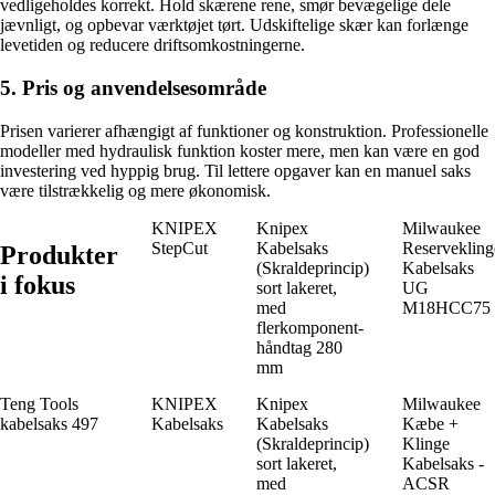
vedligeholdes korrekt. Hold skærene rene, smør bevægelige dele
jævnligt, og opbevar værktøjet tørt. Udskiftelige skær kan forlænge
levetiden og reducere driftsomkostningerne.
5. Pris og anvendelsesområde
Prisen varierer afhængigt af funktioner og konstruktion. Professionelle
modeller med hydraulisk funktion koster mere, men kan være en god
investering ved hyppig brug. Til lettere opgaver kan en manuel saks
være tilstrækkelig og mere økonomisk.
KNIPEX
Knipex
Milwaukee
StepCut
Kabelsaks
Reservekling
Produkter
(Skraldeprincip)
Kabelsaks
i fokus
sort lakeret,
UG
med
M18HCC75
flerkomponent-
håndtag 280
mm
Teng Tools
KNIPEX
Knipex
Milwaukee
kabelsaks 497
Kabelsaks
Kabelsaks
Kæbe +
(Skraldeprincip)
Klinge
sort lakeret,
Kabelsaks -
med
ACSR