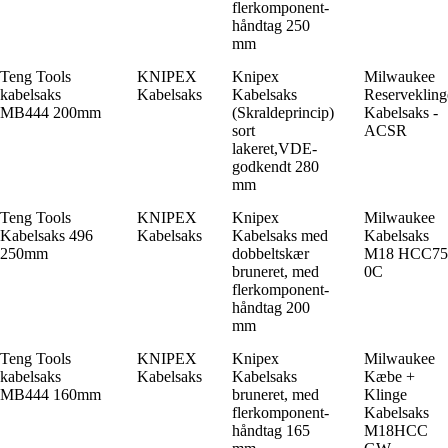
flerkomponent-
håndtag 250
mm
Teng Tools
KNIPEX
Knipex
Milwaukee
kabelsaks
Kabelsaks
Kabelsaks
Reservekling
MB444 200mm
(Skraldeprincip)
Kabelsaks -
sort
ACSR
lakeret,VDE-
godkendt 280
mm
Teng Tools
KNIPEX
Knipex
Milwaukee
Kabelsaks 496
Kabelsaks
Kabelsaks med
Kabelsaks
250mm
dobbeltskær
M18 HCC75
bruneret, med
0C
flerkomponent-
håndtag 200
mm
Teng Tools
KNIPEX
Knipex
Milwaukee
kabelsaks
Kabelsaks
Kabelsaks
Kæbe +
MB444 160mm
bruneret, med
Klinge
flerkomponent-
Kabelsaks
håndtag 165
M18HCC