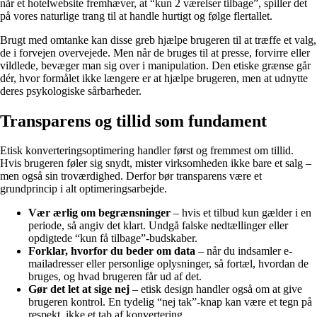
når et hotelwebsite fremhæver, at “kun 2 værelser tilbage”, spiller det
på vores naturlige trang til at handle hurtigt og følge flertallet.
Brugt med omtanke kan disse greb hjælpe brugeren til at træffe et valg,
de i forvejen overvejede. Men når de bruges til at presse, forvirre eller
vildlede, bevæger man sig over i manipulation. Den etiske grænse går
dér, hvor formålet ikke længere er at hjælpe brugeren, men at udnytte
deres psykologiske sårbarheder.
Transparens og tillid som fundament
Etisk konverteringsoptimering handler først og fremmest om tillid.
Hvis brugeren føler sig snydt, mister virksomheden ikke bare et salg –
men også sin troværdighed. Derfor bør transparens være et
grundprincip i alt optimeringsarbejde.
Vær ærlig om begrænsninger
– hvis et tilbud kun gælder i en
periode, så angiv det klart. Undgå falske nedtællinger eller
opdigtede “kun få tilbage”-budskaber.
Forklar, hvorfor du beder om data
– når du indsamler e-
mailadresser eller personlige oplysninger, så fortæl, hvordan de
bruges, og hvad brugeren får ud af det.
Gør det let at sige nej
– etisk design handler også om at give
brugeren kontrol. En tydelig “nej tak”-knap kan være et tegn på
respekt, ikke et tab af konvertering.