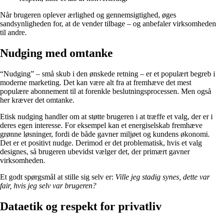
Når brugeren oplever ærlighed og gennemsigtighed, øges
sandsynligheden for, at de vender tilbage – og anbefaler virksomheden
til andre.
Nudging med omtanke
“Nudging” – små skub i den ønskede retning – er et populært begreb i
moderne marketing. Det kan være alt fra at fremhæve det mest
populære abonnement til at forenkle beslutningsprocessen. Men også
her kræver det omtanke.
Etisk nudging handler om at støtte brugeren i at træffe et valg, der er i
deres egen interesse. For eksempel kan et energiselskab fremhæve
grønne løsninger, fordi de både gavner miljøet og kundens økonomi.
Det er et positivt nudge. Derimod er det problematisk, hvis et valg
designes, så brugeren ubevidst vælger det, der primært gavner
virksomheden.
Et godt spørgsmål at stille sig selv er:
Ville jeg stadig synes, dette var
fair, hvis jeg selv var brugeren?
Dataetik og respekt for privatliv