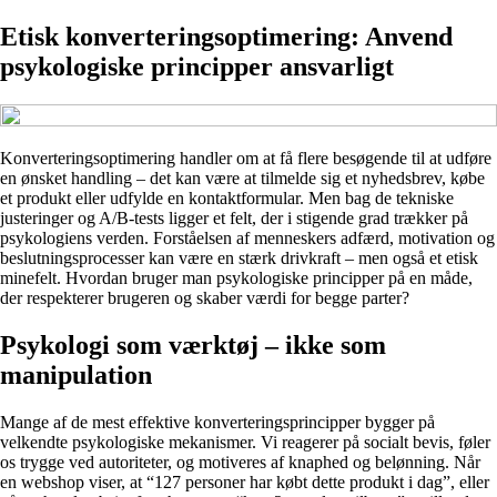
Etisk konverteringsoptimering: Anvend
psykologiske principper ansvarligt
Konverteringsoptimering handler om at få flere besøgende til at udføre
en ønsket handling – det kan være at tilmelde sig et nyhedsbrev, købe
et produkt eller udfylde en kontaktformular. Men bag de tekniske
justeringer og A/B-tests ligger et felt, der i stigende grad trækker på
psykologiens verden. Forståelsen af menneskers adfærd, motivation og
beslutningsprocesser kan være en stærk drivkraft – men også et etisk
minefelt. Hvordan bruger man psykologiske principper på en måde,
der respekterer brugeren og skaber værdi for begge parter?
Psykologi som værktøj – ikke som
manipulation
Mange af de mest effektive konverteringsprincipper bygger på
velkendte psykologiske mekanismer. Vi reagerer på socialt bevis, føler
os trygge ved autoriteter, og motiveres af knaphed og belønning. Når
en webshop viser, at “127 personer har købt dette produkt i dag”, eller