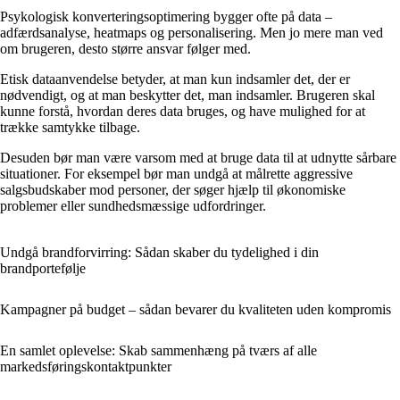
Psykologisk konverteringsoptimering bygger ofte på data –
adfærdsanalyse, heatmaps og personalisering. Men jo mere man ved
om brugeren, desto større ansvar følger med.
Etisk dataanvendelse betyder, at man kun indsamler det, der er
nødvendigt, og at man beskytter det, man indsamler. Brugeren skal
kunne forstå, hvordan deres data bruges, og have mulighed for at
trække samtykke tilbage.
Desuden bør man være varsom med at bruge data til at udnytte sårbare
situationer. For eksempel bør man undgå at målrette aggressive
salgsbudskaber mod personer, der søger hjælp til økonomiske
problemer eller sundhedsmæssige udfordringer.
Undgå brandforvirring: Sådan skaber du tydelighed i din
brandportefølje
Kampagner på budget – sådan bevarer du kvaliteten uden kompromis
En samlet oplevelse: Skab sammenhæng på tværs af alle
markedsføringskontaktpunkter