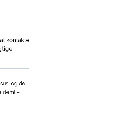
at kontakte
gtige
rsus, og de
e dem! –