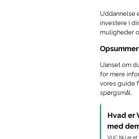
Uddannelse er
investere i d
muligheder og
Opsummer
Uanset om du 
for mere info
vores guide f
spørgsmål.
Hvad er 
med de
VUC NU er et