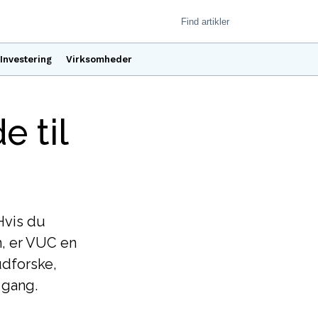
Investering
Virksomheder
e til
Hvis du
n, er VUC en
 udforske,
 gang.