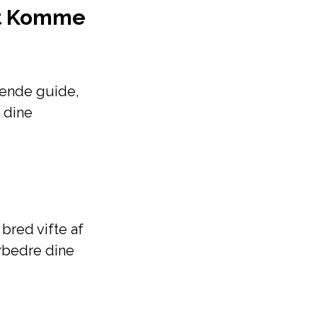
at Komme
tende guide,
 dine
bred vifte af
rbedre dine