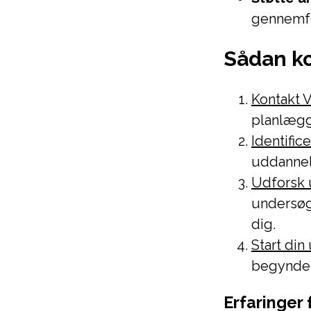
gennemfø
Sådan k
Kontakt 
planlægg
Identific
uddannel
Udforsk 
undersøg
dig.
Start din
begynde 
Erfaringer 