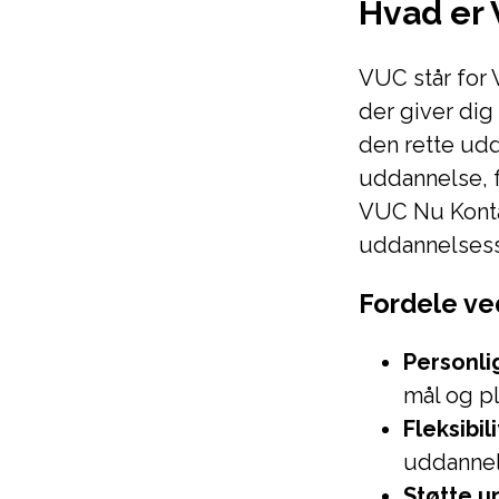
Hvad er
VUC står for
der giver dig 
den rette udd
uddannelse, f
VUC Nu Konta
uddannelses
Fordele ve
Personli
mål og p
Fleksibili
uddannels
Støtte u