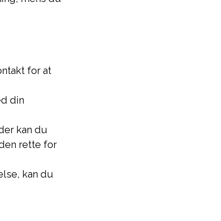
takt for at
d din
der kan du
en rette for
else, kan du