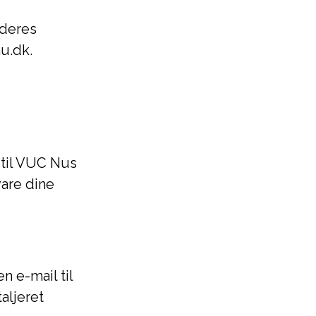
 deres
u.dk.
 til VUC Nus
vare dine
n e-mail til
aljeret