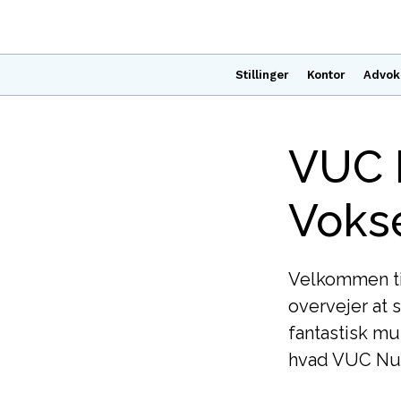
Stillinger
Kontor
Advok
VUC N
Voks
Velkommen ti
overvejer at 
fantastisk mul
hvad VUC Nu 