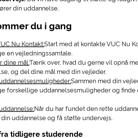
rer din uddannelse.
ommer du i gang
VUC Nu Kontakt:
Start med at kontakte VUC Nu Kon
e en vejledningssamtale.
er dine mål:
Tænk over, hvad du gerne vil opnå me
se, og del dine mål med din vejleder.
uddannelsesmuligheder:
Sammen med din vejle
e forskellige uddannelsesmuligheder og finde d
 uddannelse:
Når du har fundet den rette uddann
din uddannelse og få støtte undervejs.
fra tidligere studerende