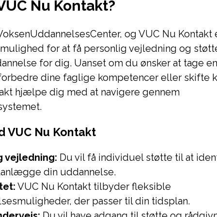
 VUC Nu Kontakt?
 VoksenUddannelsesCenter, og VUC Nu Kontakt e
mulighed for at få personlig vejledning og støtte 
annelse for dig. Uanset om du ønsker at tage e
orbedre dine faglige kompetencer eller skifte ka
kt hjælpe dig med at navigere gennem
systemet.
d VUC Nu Kontakt
g vejledning:
Du vil få individuel støtte til at iden
lanlægge din uddannelse.
tet:
VUC Nu Kontakt tilbyder fleksible
esmuligheder, der passer til din tidsplan.
ndervejs:
Du vil have adgang til støtte og rådgi