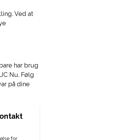
ling. Ved at
ye
 bare har brug
VUC Nu. Følg
var på dine
ontakt
lse for