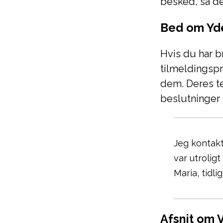
besked, så d
Bed om Yde
Hvis du har 
tilmeldingspr
dem. Deres te
beslutninger 
Jeg kontakt
var utrolig
Maria, tidl
Afsnit om 