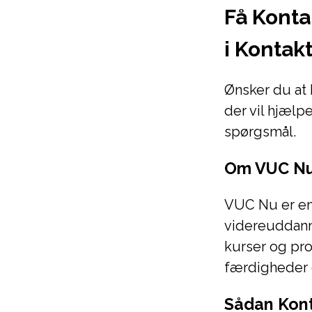
Få Konta
i Konta
Ønsker du at
der vil hjælp
spørgsmål.
Om VUC N
VUC Nu er en
videreuddanne
kurser og pr
færdigheder 
Sådan Kon