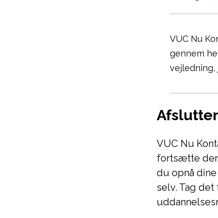
VUC Nu Kont
gennem hel
vejledning,
Afslutte
VUC Nu Kontak
fortsætte der
du opnå dine
selv. Tag det 
uddannelsesr