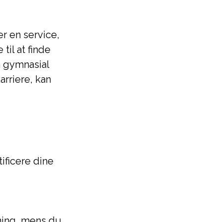
r en service,
til at finde
n gymnasial
rriere, kan
tificere dine
vning, mens du