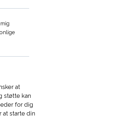
 mig
onlige
nsker at
g støtte kan
eder for dig
 at starte din