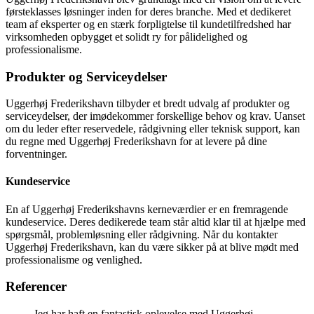
førsteklasses løsninger inden for deres branche. Med et dedikeret
team af eksperter og en stærk forpligtelse til kundetilfredshed har
virksomheden opbygget et solidt ry for pålidelighed og
professionalisme.
Produkter og Serviceydelser
Uggerhøj Frederikshavn tilbyder et bredt udvalg af produkter og
serviceydelser, der imødekommer forskellige behov og krav. Uanset
om du leder efter reservedele, rådgivning eller teknisk support, kan
du regne med Uggerhøj Frederikshavn for at levere på dine
forventninger.
Kundeservice
En af Uggerhøj Frederikshavns kerneværdier er en fremragende
kundeservice. Deres dedikerede team står altid klar til at hjælpe med
spørgsmål, problemløsning eller rådgivning. Når du kontakter
Uggerhøj Frederikshavn, kan du være sikker på at blive mødt med
professionalisme og venlighed.
Referencer
Jeg har haft en fantastisk oplevelse med Uggerhøj