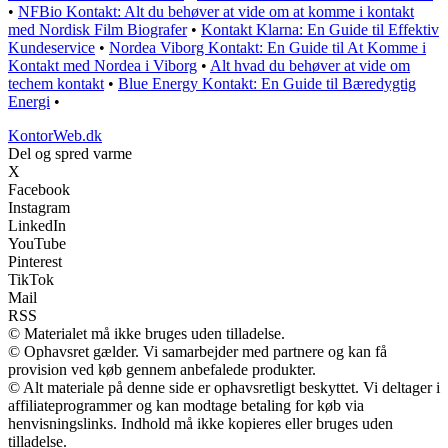
•
NFBio Kontakt: Alt du behøver at vide om at komme i kontakt
med Nordisk Film Biografer
•
Kontakt Klarna: En Guide til Effektiv
Kundeservice
•
Nordea Viborg Kontakt: En Guide til At Komme i
Kontakt med Nordea i Viborg
•
Alt hvad du behøver at vide om
techem kontakt
•
Blue Energy Kontakt: En Guide til Bæredygtig
Energi
•
KontorWeb.dk
Del og spred varme
X
Facebook
Instagram
LinkedIn
YouTube
Pinterest
TikTok
Mail
RSS
© Materialet må ikke bruges uden tilladelse.
© Ophavsret gælder. Vi samarbejder med partnere og kan få
provision ved køb gennem anbefalede produkter.
© Alt materiale på denne side er ophavsretligt beskyttet. Vi deltager i
affiliateprogrammer og kan modtage betaling for køb via
henvisningslinks. Indhold må ikke kopieres eller bruges uden
tilladelse.