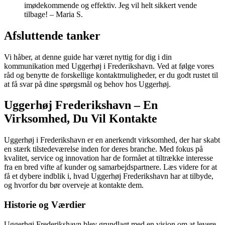
imødekommende og effektiv. Jeg vil helt sikkert vende
tilbage! – Maria S.
Afsluttende tanker
Vi håber, at denne guide har været nyttig for dig i din
kommunikation med Uggerhøj i Frederikshavn. Ved at følge vores
råd og benytte de forskellige kontaktmuligheder, er du godt rustet til
at få svar på dine spørgsmål og behov hos Uggerhøj.
Uggerhøj Frederikshavn – En
Virksomhed, Du Vil Kontakte
Uggerhøj i Frederikshavn er en anerkendt virksomhed, der har skabt
en stærk tilstedeværelse inden for deres branche. Med fokus på
kvalitet, service og innovation har de formået at tiltrække interesse
fra en bred vifte af kunder og samarbejdspartnere. Læs videre for at
få et dybere indblik i, hvad Uggerhøj Frederikshavn har at tilbyde,
og hvorfor du bør overveje at kontakte dem.
Historie og Værdier
Uggerhøj Frederikshavn blev grundlagt med en vision om at levere