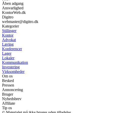
Åben adgang
Ansvarlighed
KontorWeb.dk
Digitro
webmaster@digitro.dk
Kategorier
Stillinger
Kontor
Advokat
Læring
Konferencer
Lager
Lokaler
Kommunikation
Investering
Virksomheder
Om os
Besked
Pressen
Annoncering
Bruger
Nyhedsbrev
Affiliate
Tip os
© Materialet må ikke bruges uden tilladelse.