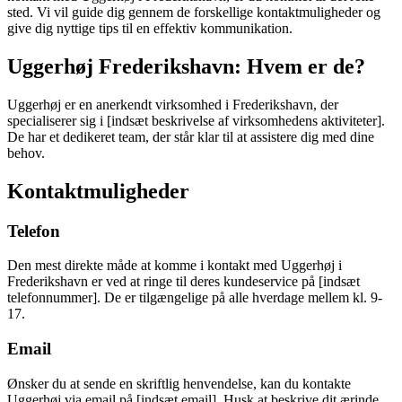
sted. Vi vil guide dig gennem de forskellige kontaktmuligheder og
give dig nyttige tips til en effektiv kommunikation.
Uggerhøj Frederikshavn: Hvem er de?
Uggerhøj er en anerkendt virksomhed i Frederikshavn, der
specialiserer sig i [indsæt beskrivelse af virksomhedens aktiviteter].
De har et dedikeret team, der står klar til at assistere dig med dine
behov.
Kontaktmuligheder
Telefon
Den mest direkte måde at komme i kontakt med Uggerhøj i
Frederikshavn er ved at ringe til deres kundeservice på [indsæt
telefonnummer]. De er tilgængelige på alle hverdage mellem kl. 9-
17.
Email
Ønsker du at sende en skriftlig henvendelse, kan du kontakte
Uggerhøj via email på [indsæt email]. Husk at beskrive dit ærinde