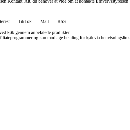
sen Kontakt: Alt, du behøver at vide om at kontakte Erhvervsstyrelsen
terest
TikTok
Mail
RSS
 ved køb gennem anbefalede produkter.
affiliateprogrammer og kan modtage betaling for køb via henvisningslinks