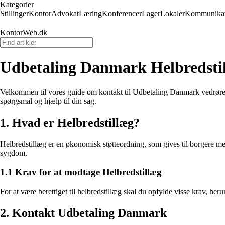
Kategorier
Stillinger
Kontor
Advokat
Læring
Konferencer
Lager
Lokaler
Kommunikat
KontorWeb.dk
Udbetaling Danmark Helbredsti
Velkommen til vores guide om kontakt til Udbetaling Danmark vedrøren
spørgsmål og hjælp til din sag.
1. Hvad er Helbredstillæg?
Helbredstillæg er en økonomisk støtteordning, som gives til borgere me
sygdom.
1.1 Krav for at modtage Helbredstillæg
For at være berettiget til helbredstillæg skal du opfylde visse krav, 
2. Kontakt Udbetaling Danmark