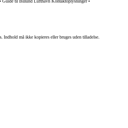
•
Guide til Billund Lufthavn Kontaktoplysninger
•
. Indhold må ikke kopieres eller bruges uden tilladelse.