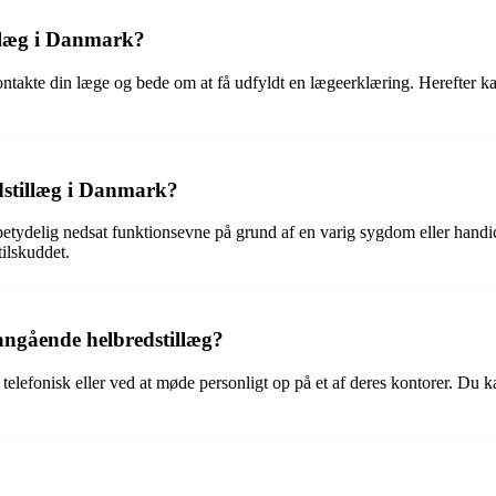
llæg i Danmark?
kontakte din læge og bede om at få udfyldt en lægeerklæring. Herefte
dstillæg i Danmark?
 betydelig nedsat funktionsevne på grund af en varig sygdom eller handi
tilskuddet.
gående helbredstillæg?
lefonisk eller ved at møde personligt op på et af deres kontorer. Du 