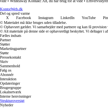
vide
•
Whiteaway Kontakt: Alt, du har brug for at vide
•
Erhvervsstyrel
KontorWeb.dk
Del og spred varme
X
Facebook
Instagram
LinkedIn
YouTube
Pin
© Materialet må ikke bruges uden tilladelse.
© Ophavsret gælder. Vi samarbejder med partnere og kan få provision
© Alt materiale på denne side er ophavsretligt beskyttet. Vi deltager i 
Fælles indsats
Partner
Støtter
Marketingpartner
Støtte
Pressekontakt
Skriv
Sammenhold
Følg os
Abonnér
Interaktion
Opdateringer
Brugergruppe
Lokalnetværk
Interne henvisninger
Strukturoversigt
Nyheder