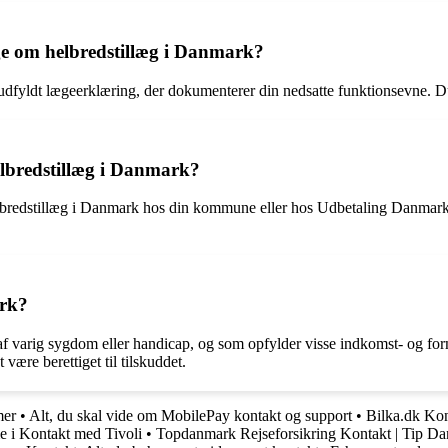
ge om helbredstillæg i Danmark?
udfyldt lægeerklæring, der dokumenterer din nedsatte funktionsevne. D
elbredstillæg i Danmark?
lbredstillæg i Danmark hos din kommune eller hos Udbetaling Danmark. 
ark?
varig sygdom eller handicap, og som opfylder visse indkomst- og formue
 være berettiget til tilskuddet.
mer
•
Alt, du skal vide om MobilePay kontakt og support
•
Bilka.dk Kon
e i Kontakt med Tivoli
•
Topdanmark Rejseforsikring Kontakt | Tip D