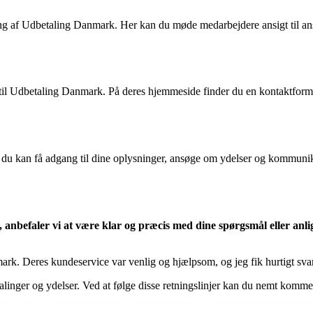
ing af Udbetaling Danmark. Her kan du møde medarbejdere ansigt til ans
til Udbetaling Danmark. På deres hjemmeside finder du en kontaktformul
r du kan få adgang til dine oplysninger, ansøge om ydelser og kommuni
nbefaler vi at være klar og præcis med dine spørgsmål eller anli
rk. Deres kundeservice var venlig og hjælpsom, og jeg fik hurtigt sva
alinger og ydelser. Ved at følge disse retningslinjer kan du nemt komm