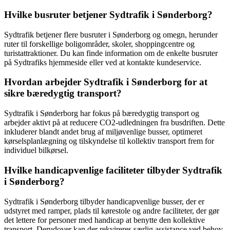
Hvilke busruter betjener Sydtrafik i Sønderborg?
Sydtrafik betjener flere busruter i Sønderborg og omegn, herunder
ruter til forskellige boligområder, skoler, shoppingcentre og
turistattraktioner. Du kan finde information om de enkelte busruter
på Sydtrafiks hjemmeside eller ved at kontakte kundeservice.
Hvordan arbejder Sydtrafik i Sønderborg for at
sikre bæredygtig transport?
Sydtrafik i Sønderborg har fokus på bæredygtig transport og
arbejder aktivt på at reducere CO2-udledningen fra busdriften. Dette
inkluderer blandt andet brug af miljøvenlige busser, optimeret
kørselsplanlægning og tilskyndelse til kollektiv transport frem for
individuel bilkørsel.
Hvilke handicapvenlige faciliteter tilbyder Sydtrafik
i Sønderborg?
Sydtrafik i Sønderborg tilbyder handicapvenlige busser, der er
udstyret med ramper, plads til kørestole og andre faciliteter, der gør
det lettere for personer med handicap at benytte den kollektive
transport. Derudover kan der rekvireres særlig assistance ved behov.