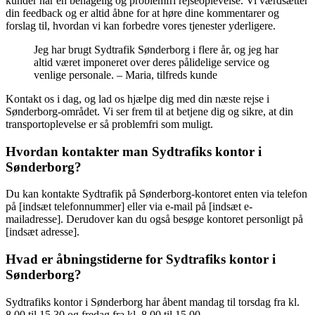
kunder har en behagelig og problemfri rejseoplevelse. Vi værdsætter
din feedback og er altid åbne for at høre dine kommentarer og
forslag til, hvordan vi kan forbedre vores tjenester yderligere.
Jeg har brugt Sydtrafik Sønderborg i flere år, og jeg har
altid været imponeret over deres pålidelige service og
venlige personale. – Maria, tilfreds kunde
Kontakt os i dag, og lad os hjælpe dig med din næste rejse i
Sønderborg-området. Vi ser frem til at betjene dig og sikre, at din
transportoplevelse er så problemfri som muligt.
Hvordan kontakter man Sydtrafiks kontor i
Sønderborg?
Du kan kontakte Sydtrafik på Sønderborg-kontoret enten via telefon
på [indsæt telefonnummer] eller via e-mail på [indsæt e-
mailadresse]. Derudover kan du også besøge kontoret personligt på
[indsæt adresse].
Hvad er åbningstiderne for Sydtrafiks kontor i
Sønderborg?
Sydtrafiks kontor i Sønderborg har åbent mandag til torsdag fra kl.
8.00 til 15.30 og fredag fra kl. 8.00 til 15.00.