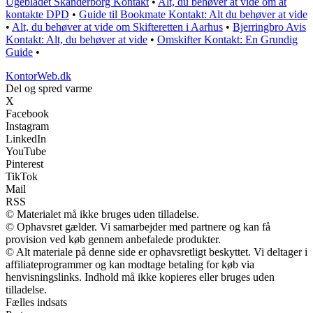
Ugebladet Skanderborg Kontakt
•
Alt, du behøver at vide om at
kontakte DPD
•
Guide til Bookmate Kontakt: Alt du behøver at vide
•
Alt, du behøver at vide om Skifteretten i Aarhus
•
Bjerringbro Avis
Kontakt: Alt, du behøver at vide
•
Omskifter Kontakt: En Grundig
Guide
•
KontorWeb.dk
Del og spred varme
X
Facebook
Instagram
LinkedIn
YouTube
Pinterest
TikTok
Mail
RSS
© Materialet må ikke bruges uden tilladelse.
© Ophavsret gælder. Vi samarbejder med partnere og kan få
provision ved køb gennem anbefalede produkter.
© Alt materiale på denne side er ophavsretligt beskyttet. Vi deltager i
affiliateprogrammer og kan modtage betaling for køb via
henvisningslinks. Indhold må ikke kopieres eller bruges uden
tilladelse.
Fælles indsats