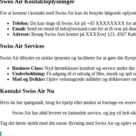
Swiss Air Kontaktoplysninger
For at komme i kontakt med Swiss Air kan du benytte følgende oplysn
Telefon:
Du kan ringe til Swiss Air på +45 XXXXXXXX for at 
Email:
Send en email til info@swissair.com for at få svar på din
Adresse:
Besøg Swiss Airs kontor på XXXXvej 123, 4567 Kø
Swiss Air Services
Swiss Air tilbyder en række tjenester og faciliteter for at gøre din flyr
Business Class:
Nyd førsteklasses komfort og service under din 
Underholdning:
Få adgang til et udvalg af film, musik og spil u
Mad og Drikke:
Oplev velsmagende måltider og drikkevarer om
Kontakt Swiss Air Nu
Hvis du har spørgsmål, brug for hjælp eller ønsker at foretage en reserv
Swiss Air har altid leveret en fantastisk service, og jeg vil helt 
Tag det første skridt mod din næste flyvning med Swiss Air og oplev e