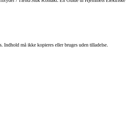
fbryder / Tænd/Sluk Kontakt: En Guide til Hjemmets Elektriske
. Indhold må ikke kopieres eller bruges uden tilladelse.