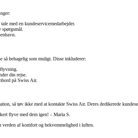
inger:
tale med en kundeservicemedarbejder.
e spørgsmål.
benhavn.
ejse så behagelig som muligt. Disse inkluderer:
flyvning.
nder din rejse.
bord på Swiss Air.
ation, så tøv ikke med at kontakte Swiss Air. Deres dedikerede kundeserv
sikkert flyve med dem igen! – Maria S.
n verden af komfort og bekvemmelighed i luften.