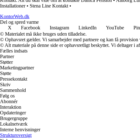
Kontakt: Alt du skal vide om at kontakte Danica Pension
•
Aalborg Luf
Installationer
•
Stena Line Kontakt
•
KontorWeb.dk
Del og spred varme
X
Facebook
Instagram
LinkedIn
YouTube
Pin
© Materialet må ikke bruges uden tilladelse.
© Ophavsret gælder. Vi samarbejder med partnere og kan få provision
© Alt materiale på denne side er ophavsretligt beskyttet. Vi deltager i 
Fælles indsats
Partner
Støtter
Marketingpartner
Støtte
Pressekontakt
Skriv
Sammenhold
Følg os
Abonnér
Interaktion
Opdateringer
Brugergruppe
Lokalnetværk
Interne henvisninger
Strukturoversigt