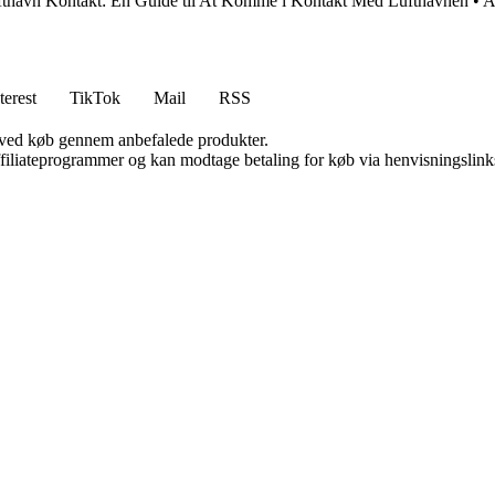
thavn Kontakt: En Guide til At Komme i Kontakt Med Lufthavnen
•
A
terest
TikTok
Mail
RSS
 ved køb gennem anbefalede produkter.
affiliateprogrammer og kan modtage betaling for køb via henvisningslinks