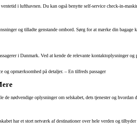
 ventetid i lufthavnen. Du kan også benytte self-service check-in-maskin
nger og tilladte genstande ombord. Sørg for at mærke din bagage korre
 passagerer i Danmark. Ved at kende de relevante kontaktoplysninger og
ice og opmærksomhed på detaljer. – En tilfreds passager
Mere
lle de nødvendige oplysninger om selskabet, dets tjenester og hvordan 
abet har et stort netværk af destinationer over hele verden og tilbyder 