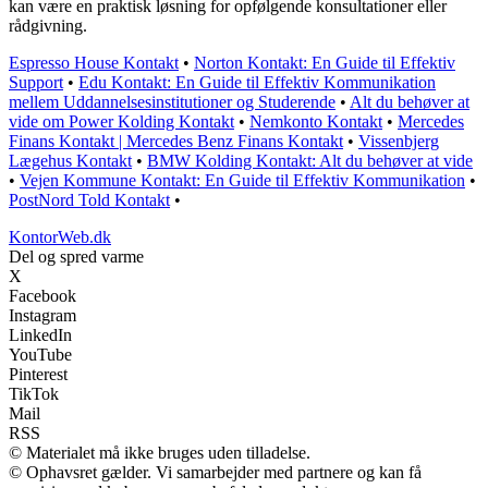
kan være en praktisk løsning for opfølgende konsultationer eller
rådgivning.
Espresso House Kontakt
•
Norton Kontakt: En Guide til Effektiv
Support
•
Edu Kontakt: En Guide til Effektiv Kommunikation
mellem Uddannelsesinstitutioner og Studerende
•
Alt du behøver at
vide om Power Kolding Kontakt
•
Nemkonto Kontakt
•
Mercedes
Finans Kontakt | Mercedes Benz Finans Kontakt
•
Vissenbjerg
Lægehus Kontakt
•
BMW Kolding Kontakt: Alt du behøver at vide
•
Vejen Kommune Kontakt: En Guide til Effektiv Kommunikation
•
PostNord Told Kontakt
•
KontorWeb.dk
Del og spred varme
X
Facebook
Instagram
LinkedIn
YouTube
Pinterest
TikTok
Mail
RSS
© Materialet må ikke bruges uden tilladelse.
© Ophavsret gælder. Vi samarbejder med partnere og kan få