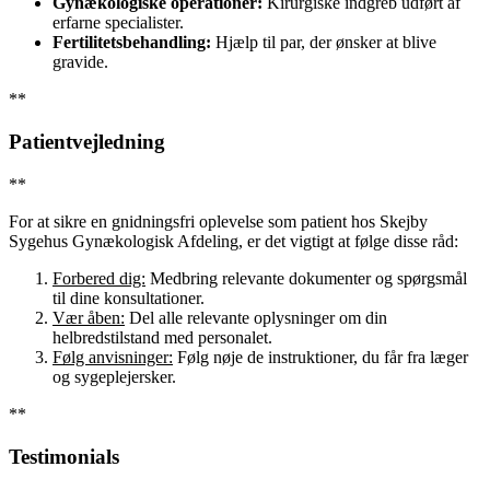
Gynækologiske operationer:
Kirurgiske indgreb udført af
erfarne specialister.
Fertilitetsbehandling:
Hjælp til par, der ønsker at blive
gravide.
**
Patientvejledning
**
For at sikre en gnidningsfri oplevelse som patient hos Skejby
Sygehus Gynækologisk Afdeling, er det vigtigt at følge disse råd:
Forbered dig:
Medbring relevante dokumenter og spørgsmål
til dine konsultationer.
Vær åben:
Del alle relevante oplysninger om din
helbredstilstand med personalet.
Følg anvisninger:
Følg nøje de instruktioner, du får fra læger
og sygeplejersker.
**
Testimonials