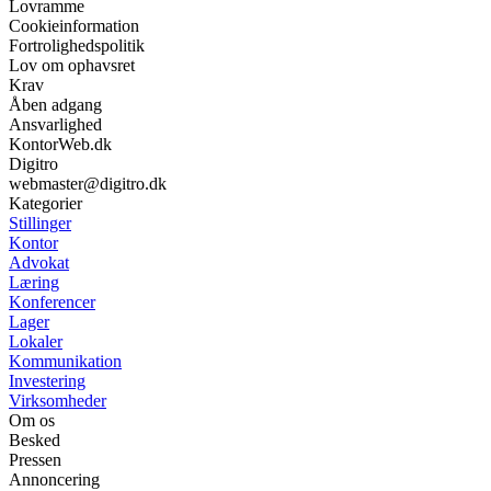
Lovramme
Cookieinformation
Fortrolighedspolitik
Lov om ophavsret
Krav
Åben adgang
Ansvarlighed
KontorWeb.dk
Digitro
webmaster@digitro.dk
Kategorier
Stillinger
Kontor
Advokat
Læring
Konferencer
Lager
Lokaler
Kommunikation
Investering
Virksomheder
Om os
Besked
Pressen
Annoncering