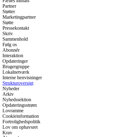
Fælles indsats
Partner
Støtter
Marketingpartner
Støtte
Pressekontakt
Skriv
Sammenhold
Følg os
Abonnér
Interaktion
Opdateringer
Brugergruppe
Lokalnetværk
Interne henvisninger
Strukturoversigt
Nyheder
Arkiv
Nyhedssektion
Opdateringsstrøm
Lovramme
Cookieinformation
Fortrolighedspolitik
Lov om ophavsret
Krav