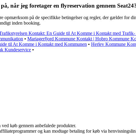
på, når jeg foretager en flyreservation gennem Seat24
ære opmærksom på de specifikke betingelser og regler, der gælder for d
rundigt inden booking.
Trafikstyrelsen Kontakt: En Guide til At Komme i Kontakt med Trafik-
mmunikation
•
Mariagerfjord Kommune Kontakt | Hobro Kommune Ko
uide til At Komme i Kontakt med Kommunen
•
Herlev Kommune Kontak
nk Kundeservice
•
n ved køb gennem anbefalede produkter.
i affiliateprogrammer og kan modtage betaling for køb via henvisningslin