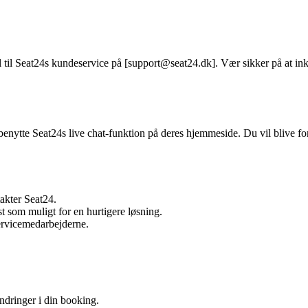
 til Seat24s kundeservice på [support@seat24.dk]. Vær sikker på at inkl
u benytte Seat24s live chat-funktion på deres hjemmeside. Du vil blive
akter Seat24.
t som muligt for en hurtigere løsning.
ervicemedarbejderne.
ndringer i din booking.