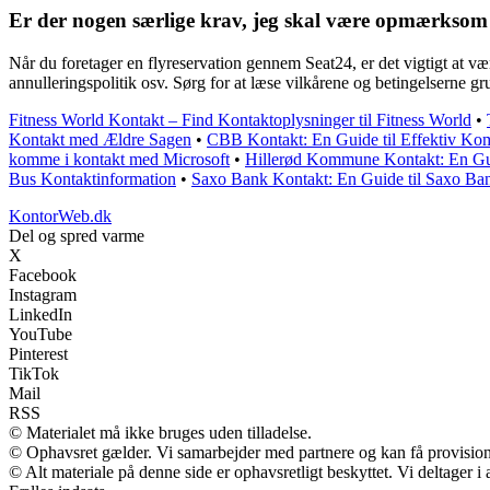
Er der nogen særlige krav, jeg skal være opmærksom 
Når du foretager en flyreservation gennem Seat24, er det vigtigt at v
annulleringspolitik osv. Sørg for at læse vilkårene og betingelserne g
Fitness World Kontakt – Find Kontaktoplysninger til Fitness World
•
Kontakt med Ældre Sagen
•
CBB Kontakt: En Guide til Effektiv Ko
komme i kontakt med Microsoft
•
Hillerød Kommune Kontakt: En G
Bus Kontaktinformation
•
Saxo Bank Kontakt: En Guide til Saxo Ba
KontorWeb.dk
Del og spred varme
X
Facebook
Instagram
LinkedIn
YouTube
Pinterest
TikTok
Mail
RSS
© Materialet må ikke bruges uden tilladelse.
© Ophavsret gælder. Vi samarbejder med partnere og kan få provisio
© Alt materiale på denne side er ophavsretligt beskyttet. Vi deltager 