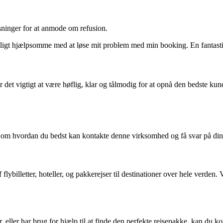
ninger for at anmode om refusion.
roligt hjælpsomme med at løse mit problem med min booking. En fantast
det vigtigt at være høflig, klar og tålmodig for at opnå den bedste kund
t om hvordan du bedst kan kontakte denne virksomhed og få svar på di
flybilletter, hoteller, og pakkerejser til destinationer over hele verden. 
 eller har brug for hjælp til at finde den perfekte rejsepakke, kan du ko