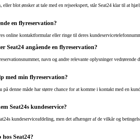
ller blot ønsker at tale med en rejseekspert, står Seat24 klar til at hjæ
de en flyreservation?
 online kontaktformular eller ringe til deres kundeservicetelefonnumm
ter Seat24 angående en flyreservation?
 reservationsnummer, navn og andre relevante oplysninger vedrørende di
ælp med min flyreservation?
 du på denne måde har større chance for at komme i kontakt med en kund
nnem Seat24s kundeservice?
at24s kundeserviceafdeling, men det afhænger af de vilkår og betingels
b hos Seat24?