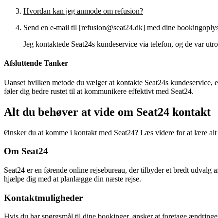
Hvordan kan jeg anmode om refusion?
Send en e-mail til [refusion@seat24.dk] med dine bookingoplys
Jeg kontaktede Seat24s kundeservice via telefon, og de var ut
Afsluttende Tanker
Uanset hvilken metode du vælger at kontakte Seat24s kundeservice, er 
føler dig bedre rustet til at kommunikere effektivt med Seat24.
Alt du behøver at vide om Seat24 kontakt
Ønsker du at komme i kontakt med Seat24? Læs videre for at lære al
Om Seat24
Seat24 er en førende online rejsebureau, der tilbyder et bredt udvalg af 
hjælpe dig med at planlægge din næste rejse.
Kontaktmuligheder
Hvis du har spørgsmål til dine bookinger, ønsker at foretage ændringer,