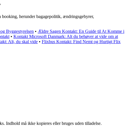
?
in booking, herunder bagagepolitik, ændringsgebyrer,
 og Byggestyrelsen
•
Ældre Sagen Kontakt: En Guide til At Komme i
ntakt
•
Kontakt Microsoft Danmark: Alt du behøver at vide om at
t: Alt, du skal vide
•
Flixbus Kontakt: Find Nemt og Hurtigt Flix
ks. Indhold må ikke kopieres eller bruges uden tilladelse.