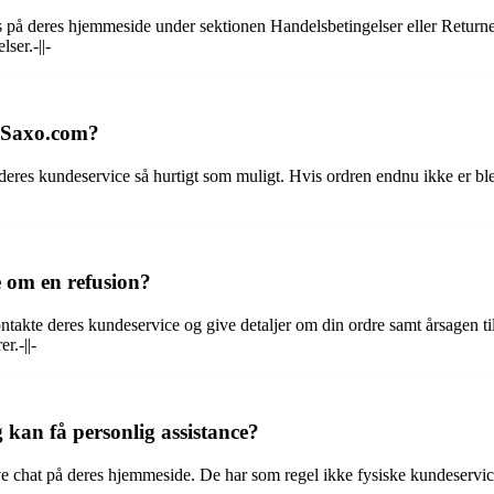
 på deres hjemmeside under sektionen Handelsbetingelser eller Returne
ser.-||-
å Saxo.com?
res kundeservice så hurtigt som muligt. Hvis ordren endnu ikke er bleve
 om en refusion?
akte deres kundeservice og give detaljer om din ordre samt årsagen t
r.-||-
 kan få personlig assistance?
ve chat på deres hjemmeside. De har som regel ikke fysiske kundeservic