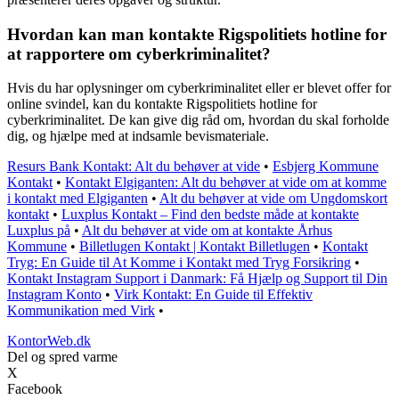
Hvordan kan man kontakte Rigspolitiets hotline for
at rapportere om cyberkriminalitet?
Hvis du har oplysninger om cyberkriminalitet eller er blevet offer for
online svindel, kan du kontakte Rigspolitiets hotline for
cyberkriminalitet. De kan give dig råd om, hvordan du skal forholde
dig, og hjælpe med at indsamle bevismateriale.
Resurs Bank Kontakt: Alt du behøver at vide
•
Esbjerg Kommune
Kontakt
•
Kontakt Elgiganten: Alt du behøver at vide om at komme
i kontakt med Elgiganten
•
Alt du behøver at vide om Ungdomskort
kontakt
•
Luxplus Kontakt – Find den bedste måde at kontakte
Luxplus på
•
Alt du behøver at vide om at kontakte Århus
Kommune
•
Billetlugen Kontakt | Kontakt Billetlugen
•
Kontakt
Tryg: En Guide til At Komme i Kontakt med Tryg Forsikring
•
Kontakt Instagram Support i Danmark: Få Hjælp og Support til Din
Instagram Konto
•
Virk Kontakt: En Guide til Effektiv
Kommunikation med Virk
•
KontorWeb.dk
Del og spred varme
X
Facebook