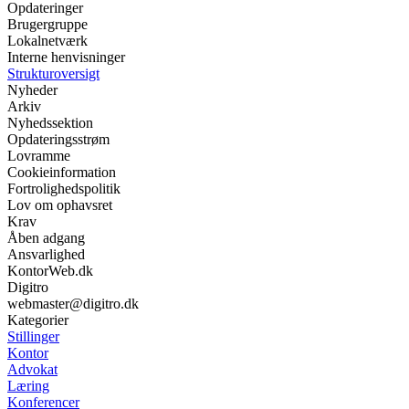
Opdateringer
Brugergruppe
Lokalnetværk
Interne henvisninger
Strukturoversigt
Nyheder
Arkiv
Nyhedssektion
Opdateringsstrøm
Lovramme
Cookieinformation
Fortrolighedspolitik
Lov om ophavsret
Krav
Åben adgang
Ansvarlighed
KontorWeb.dk
Digitro
webmaster@digitro.dk
Kategorier
Stillinger
Kontor
Advokat
Læring
Konferencer