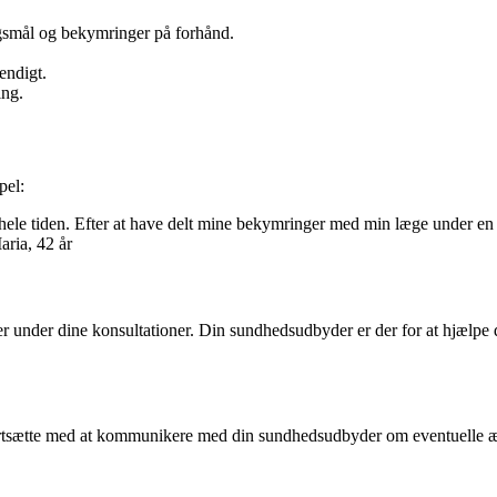
ørgsmål og bekymringer på forhånd.
endigt.
ing.
pel:
le tiden. Efter at have delt mine bekymringer med min læge under en kon
aria, 42 år
under dine konsultationer. Din sundhedsudbyder er der for at hjælpe dig
g fortsætte med at kommunikere med din sundhedsudbyder om eventuelle æ