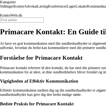
Kategorier
Stillinger
Kontor
Advokat
Læring
Konferencer
Lager
Lokaler
Kommunikat
KontorWeb.dk
Primacare Kontakt: En Guide t
At have en god kommunikation med din sundhedsudbyder er afgørende fo
udforske, hvordan du bedst kan kommunikere med din primære sundhedsu
Forståelse for Primacare Kontakt
Primacare kontakt refererer til den kontakt, du har med din primære sun
kommunikation for at sikre, at dine sundhedsbehov bliver forstået og
Vigtigheden af Effektiv Kommunikation
Effektiv kommunikation mellem dig og din sundhedsudbyder er afgørende
sundhedsudbyder kan give dig den bedst mulige støtte.
Bedste Praksis for Primacare Kontakt