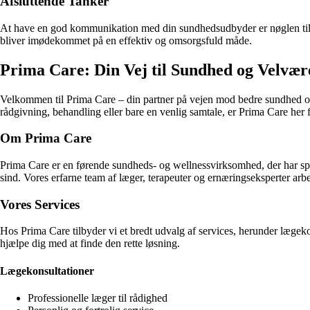
Afsluttende Tanker
At have en god kommunikation med din sundhedsudbyder er nøglen til a
bliver imødekommet på en effektiv og omsorgsfuld måde.
Prima Care: Din Vej til Sundhed og Velvær
Velkommen til Prima Care – din partner på vejen mod bedre sundhed og v
rådgivning, behandling eller bare en venlig samtale, er Prima Care her f
Om Prima Care
Prima Care er en førende sundheds- og wellnessvirksomhed, der har specia
sind. Vores erfarne team af læger, terapeuter og ernæringseksperter arbe
Vores Services
Hos Prima Care tilbyder vi et bredt udvalg af services, herunder lægeko
hjælpe dig med at finde den rette løsning.
Lægekonsultationer
Professionelle læger til rådighed