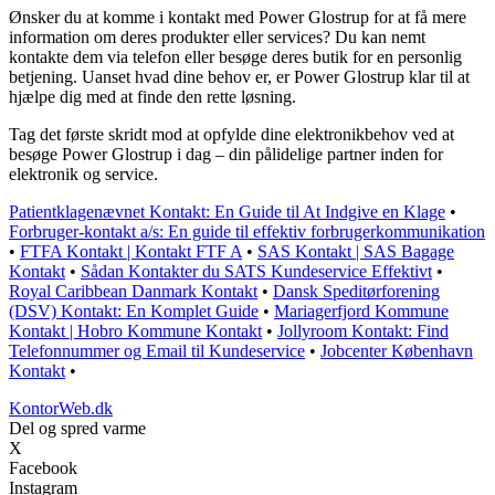
Ønsker du at komme i kontakt med Power Glostrup for at få mere
information om deres produkter eller services? Du kan nemt
kontakte dem via telefon eller besøge deres butik for en personlig
betjening. Uanset hvad dine behov er, er Power Glostrup klar til at
hjælpe dig med at finde den rette løsning.
Tag det første skridt mod at opfylde dine elektronikbehov ved at
besøge Power Glostrup i dag – din pålidelige partner inden for
elektronik og service.
Patientklagenævnet Kontakt: En Guide til At Indgive en Klage
•
Forbruger-kontakt a/s: En guide til effektiv forbrugerkommunikation
•
FTFA Kontakt | Kontakt FTF A
•
SAS Kontakt | SAS Bagage
Kontakt
•
Sådan Kontakter du SATS Kundeservice Effektivt
•
Royal Caribbean Danmark Kontakt
•
Dansk Speditørforening
(DSV) Kontakt: En Komplet Guide
•
Mariagerfjord Kommune
Kontakt | Hobro Kommune Kontakt
•
Jollyroom Kontakt: Find
Telefonnummer og Email til Kundeservice
•
Jobcenter København
Kontakt
•
KontorWeb.dk
Del og spred varme
X
Facebook
Instagram