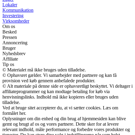
Lokaler
Kommunikation
Investering
Virksomheder
Om os
Besked
Pressen
Annoncering
Bruger
Nyhedsbrev
Affiliate
Tip os
© Materialet må ikke bruges uden tilladelse.
© Ophavsret gælder. Vi samarbejder med partnere og kan få
provision ved køb gennem anbefalede produkter.
© Alt materiale på denne side er ophavsretligt beskyttet. Vi deltager i
affiliateprogrammer og kan modtage betaling for køb via
henvisningslinks. Indhold må ikke kopieres eller bruges uden
tilladelse.
Ved at bruge sitet accepterer du, at vi sætter cookies. Læs om
formålet her.
Oplysninger om din enhed og din brug af hjemmesiden kan blive
gemt og brugt af os og vores partnere. Dette sker for at levere
relevant indhold, måle performance og forbedre vores produkter og
tjenester. Du kan styre dine valg i indstillingerne når som helst