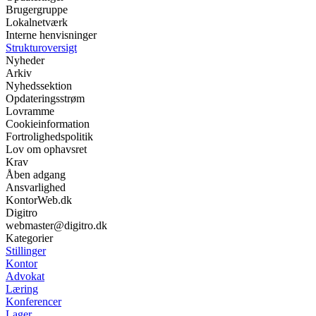
Brugergruppe
Lokalnetværk
Interne henvisninger
Strukturoversigt
Nyheder
Arkiv
Nyhedssektion
Opdateringsstrøm
Lovramme
Cookieinformation
Fortrolighedspolitik
Lov om ophavsret
Krav
Åben adgang
Ansvarlighed
KontorWeb.dk
Digitro
webmaster@digitro.dk
Kategorier
Stillinger
Kontor
Advokat
Læring
Konferencer
Lager