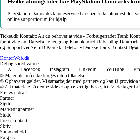
Hvilke åbningstider har PlayStation Danmarks kund
PlayStation Danmarks kundeservice har specifikke åbningstider, som
online supportforum for hjælp.
Ticket.dk Kontakt: Alt du behøver at vide
•
Forbrugerrådet Tænk Kontak
for at vide om Barselsdagpenge og Kontakt med Udbetaling Danmark
og Support via NemID Kontakt Telefon
•
Danske Bank Kontakt Døgn
KontorWeb.dk
Del og spred varme
X
Facebook
Instagram
LinkedIn
YouTube
Pin
© Materialet må ikke bruges uden tilladelse.
© Ophavsret gælder. Vi samarbejder med partnere og kan få provision
© Alt materiale på denne side er ophavsretligt beskyttet. Vi deltager i 
Fælles indsats
Partner
Støtter
Marketingpartner
Støtte
Pressekontakt
Skriv
Sammenhold
Følg os