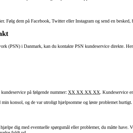
. Følg dem på Facebook, Twitter eller Instagram og send en besked, hv
akt
work (PSN) i Danmark, kan du kontakte PSN kundeservice direkte. Her 
es kundeservice på følgende nummer:
XX XX XX XX
. Kundeservice er
in konsol, og de var utroligt hjælpsomme og løste problemet hurtigt. 
t hjælpe dig med eventuelle spørgsmål eller problemer, du måtte have. V
velse fuldt ud.