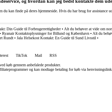
eservice, og hvordan kan jeg bedst kontakte dem uden
 du kan finde på deres hjemmeside. Hvis du har brug for assistance uden
t: Din Guide til Forbrugerrettigheder
•
Alt du behøver at vide om nor
•
Ryanair Kontaktoplysninger for Billund og København
•
Alt du behø
et Rundt
•
Jala Helsekost Kontakt: En Guide til Sund Livsstil
•
terest
TikTok
Mail
RSS
 ved køb gennem anbefalede produkter.
affiliateprogrammer og kan modtage betaling for køb via henvisningslinks