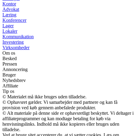
Kontor
Advokat
Læring
Konferencer
Lager
Lokaler
Kommunikation
Investering
Virksomheder
Om os
Besked
Pressen
Annoncering
Bruger
Nyhedsbrev
Affiliate
Tip os
© Materialet må ikke bruges uden tilladelse.
© Ophavsret gælder. Vi samarbejder med partnere og kan få
provision ved køb gennem anbefalede produkter.
© Alt materiale på denne side er ophavsretligt beskyttet. Vi deltager i
affiliateprogrammer og kan modtage betaling for køb via
henvisningslinks. Indhold må ikke kopieres eller bruges uden
tilladelse.
Ved at bruge sitet accepterer du, at vi sætter cookies. Læs om