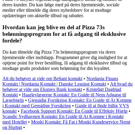
deres kunder. Du kan følge med på deres hjemmeside, sociale
medier eller tilmelde dig deres nyhedsbrev for at modtage
opdateringer om aktuelle tilbud og rabatter.
Hvordan kan jeg blive en del af Pizza 73s
belønningsprogram for at få adgang til eksklusive
fordele?
Du kan tilmelde dig Pizza 73s belønningsprogram via deres
hjemmeside eller mobilapp. Programmet giver dig mulighed for at
optjene point for hver bestilling, få adgang til eksklusive tilbud og
modtage gratis produkter som belønning for din loyalitet.
Alt du behøver at vide om Beliani kontakt
•
Nordania Finans
Kontakt | Nordania Kontakt | Danske Leasing Kontakt
•
Alt hvad du
behøver at vide om Ekspres Bank kontakt
•
Kristeligt Dagblad
Kontakt
•
Haarlevlægerne Kontakt: En Guide til Nem Adgang til
Lægehjælp
•
Gjensidig Forsikring Kontakt: En Guide til At Komme
i Kontakt med Gensidige Forsikring
•
Guide til at finde billig VVS
kontakt
•
Facebook Support Kontakt: En Guide til Effektiv Hjælp
•
Scandic Sydhavnen Kontakt: En Guide til At Komme i Kontakt
med Hotellet
•
Monki Kontakt: Få Fat i Monki Kundeservice Nemt
og Hurtigt
•