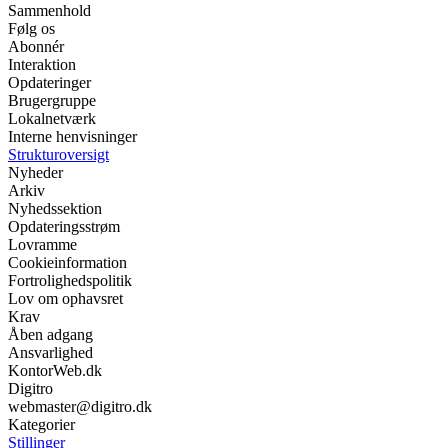
Sammenhold
Følg os
Abonnér
Interaktion
Opdateringer
Brugergruppe
Lokalnetværk
Interne henvisninger
Strukturoversigt
Nyheder
Arkiv
Nyhedssektion
Opdateringsstrøm
Lovramme
Cookieinformation
Fortrolighedspolitik
Lov om ophavsret
Krav
Åben adgang
Ansvarlighed
KontorWeb.dk
Digitro
webmaster@digitro.dk
Kategorier
Stillinger