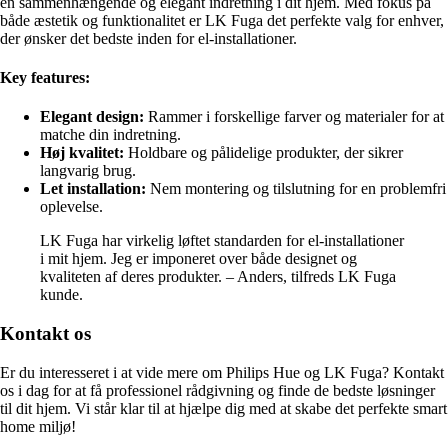
en sammenhængende og elegant indretning i dit hjem. Med fokus på
både æstetik og funktionalitet er LK Fuga det perfekte valg for enhver,
der ønsker det bedste inden for el-installationer.
Key features:
Elegant design:
Rammer i forskellige farver og materialer for at
matche din indretning.
Høj kvalitet:
Holdbare og pålidelige produkter, der sikrer
langvarig brug.
Let installation:
Nem montering og tilslutning for en problemfri
oplevelse.
LK Fuga har virkelig løftet standarden for el-installationer
i mit hjem. Jeg er imponeret over både designet og
kvaliteten af deres produkter. – Anders, tilfreds LK Fuga
kunde.
Kontakt os
Er du interesseret i at vide mere om Philips Hue og LK Fuga? Kontakt
os i dag for at få professionel rådgivning og finde de bedste løsninger
til dit hjem. Vi står klar til at hjælpe dig med at skabe det perfekte smart
home miljø!