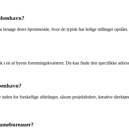
København?
du besøge deres hjemmeside, hvor de typisk har ledige stillinger opslå
k i en af byens forretningskvarterer. Du kan finde den specifikke adre
øbenhavn?
inden for forskellige afdelinger, såsom projektledere, kreative direktør
klamebureauer?