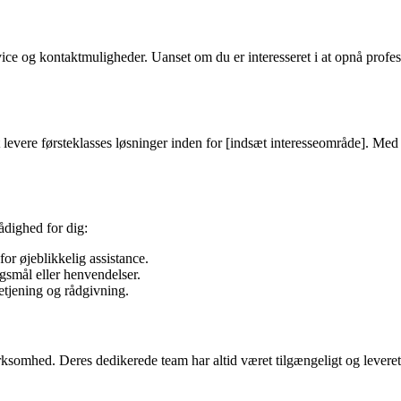
ce og kontaktmuligheder. Uanset om du er interesseret i at opnå profes
levere førsteklasses løsninger inden for [indsæt interesseområde]. Med 
ådighed for dig:
or øjeblikkelig assistance.
gsmål eller henvendelser.
etjening og rådgivning.
rksomhed. Deres dedikerede team har altid været tilgængeligt og levere