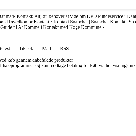
nmark Kontakt: Alt, du behøver at vide om DPD kundeservice i Da
op Hovedkontor Kontakt
•
Kontakt Snapchat | Snapchat Kontakt | Sn
Guide til At Komme i Kontakt med Køge Kommune
•
terest
TikTok
Mail
RSS
 ved køb gennem anbefalede produkter.
affiliateprogrammer og kan modtage betaling for køb via henvisningslinks