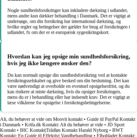
Nogle sundhedsforsikringer kan inkludere dækning i udlandet,
mens andre kun dækker behandling i Danmark. Det er vigtigt at
undersøge, om din forsikring har international dækning, og
hvilke regler og betingelser der gælder for brug af forsikringen i
udlandet, fx om der er et europæisk sygesikringskort.
Hvordan kan jeg opsige min sundhedsforsikring,
hvis jeg ikke længere ønsker den?
Du kan normalt opsige din sundhedsforsikring ved at kontakte
forsikringsselskabet og give besked om din beslutning. Det kan
være nødvendigt at overholde en eventuel opsigelsesfrist, og du
kan risikere at miste dækning, hvis du opsiger forsikringen,
mens du er i behandling eller har indsendt krav. Det er vigtigt at
læse vilkårene for opsigelse i forsikringsbetingelserne.
Alt, du behøver at vide om Moovit kontakt
•
Guide til PayPal Kontakt
i Danmark
•
Krifa.dk Kontakt: Alt du behøver at vide
•
JD Sport
Kontakt
•
IHC Kontakt|Trådløs Kontakt Harald Nyborg
•
BWT
Kontakt: En Guide til Effektivt Vandbehandling
•
Elbobladet Kontakt: