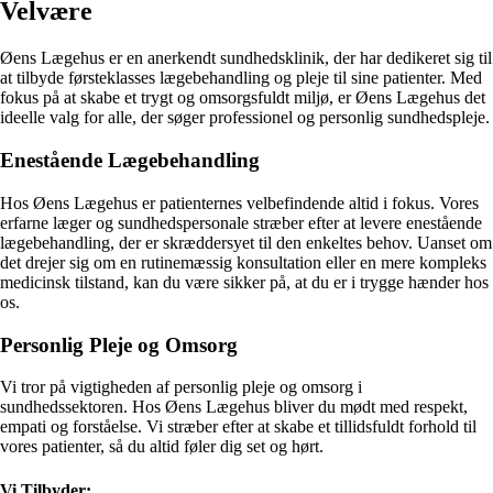
Velvære
Øens Lægehus er en anerkendt sundhedsklinik, der har dedikeret sig til
at tilbyde førsteklasses lægebehandling og pleje til sine patienter. Med
fokus på at skabe et trygt og omsorgsfuldt miljø, er Øens Lægehus det
ideelle valg for alle, der søger professionel og personlig sundhedspleje.
Enestående Lægebehandling
Hos Øens Lægehus er patienternes velbefindende altid i fokus. Vores
erfarne læger og sundhedspersonale stræber efter at levere enestående
lægebehandling, der er skræddersyet til den enkeltes behov. Uanset om
det drejer sig om en rutinemæssig konsultation eller en mere kompleks
medicinsk tilstand, kan du være sikker på, at du er i trygge hænder hos
os.
Personlig Pleje og Omsorg
Vi tror på vigtigheden af personlig pleje og omsorg i
sundhedssektoren. Hos Øens Lægehus bliver du mødt med respekt,
empati og forståelse. Vi stræber efter at skabe et tillidsfuldt forhold til
vores patienter, så du altid føler dig set og hørt.
Vi Tilbyder: