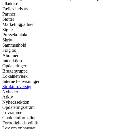
tilladelse.
Fælles indsats
Partner
Støtter
Marketingpartner
Støtte
Pressekontakt
Skriv
Sammenhold
Følg os
Abonnér
Interaktion
Opdateringer
Brugergruppe
Lokalnetværk
Interne henvisninger
Strukturoversigt
Nyheder
Arkiv
Nyhedssektion
Opdateringsstrøm
Lovramme
Cookieinformation
Fortrolighedspolitik
Lov om ophavsret