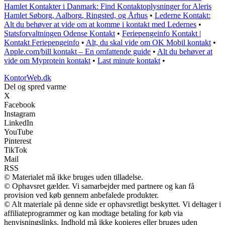
Hamlet Kontakter i Danmark: Find Kontaktoplysninger for Aleris
Hamlet Søborg, Aalborg, Ringsted, og Århus
•
Lederne Kontakt:
Alt du behøver at vide om at komme i kontakt med Ledernes
•
Statsforvaltningen Odense Kontakt
•
Feriepengeinfo Kontakt |
Kontakt Feriepengeinfo
•
Alt, du skal vide om OK Mobil kontakt
•
Apple.com/bill kontakt – En omfattende guide
•
Alt du behøver at
vide om Myprotein kontakt
•
Last minute kontakt
•
KontorWeb.dk
Del og spred varme
X
Facebook
Instagram
LinkedIn
YouTube
Pinterest
TikTok
Mail
RSS
© Materialet må ikke bruges uden tilladelse.
© Ophavsret gælder. Vi samarbejder med partnere og kan få
provision ved køb gennem anbefalede produkter.
© Alt materiale på denne side er ophavsretligt beskyttet. Vi deltager i
affiliateprogrammer og kan modtage betaling for køb via
henvisningslinks. Indhold må ikke kopieres eller bruges uden