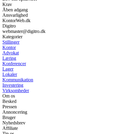
Krav
Åben adgang
Ansvarlighed
KontorWeb.dk
Digitro
webmaster@digitro.dk
Kategorier
Stillinger
Kontor
Advokat
Læring
Konferencer
Lager
Lokaler
Kommunikation
Investering
Virksomheder
Om os
Besked
Pressen
Annoncering
Bruger
Nyhedsbrev
Affiliate
Tip os