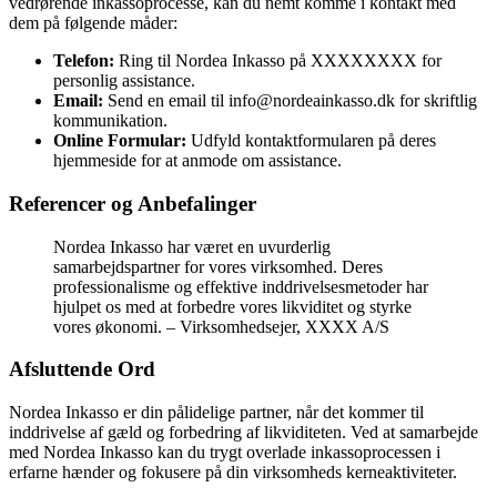
vedrørende inkassoprocesse, kan du nemt komme i kontakt med
dem på følgende måder:
Telefon:
Ring til Nordea Inkasso på XXXXXXXX for
personlig assistance.
Email:
Send en email til info@nordeainkasso.dk for skriftlig
kommunikation.
Online Formular:
Udfyld kontaktformularen på deres
hjemmeside for at anmode om assistance.
Referencer og Anbefalinger
Nordea Inkasso har været en uvurderlig
samarbejdspartner for vores virksomhed. Deres
professionalisme og effektive inddrivelsesmetoder har
hjulpet os med at forbedre vores likviditet og styrke
vores økonomi. – Virksomhedsejer, XXXX A/S
Afsluttende Ord
Nordea Inkasso er din pålidelige partner, når det kommer til
inddrivelse af gæld og forbedring af likviditeten. Ved at samarbejde
med Nordea Inkasso kan du trygt overlade inkassoprocessen i
erfarne hænder og fokusere på din virksomheds kerneaktiviteter.