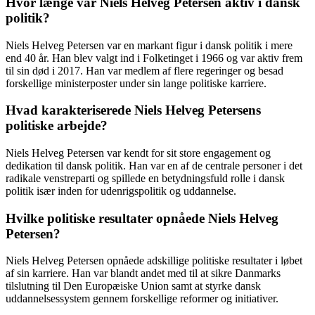
Hvor længe var Niels Helveg Petersen aktiv i dansk
politik?
Niels Helveg Petersen var en markant figur i dansk politik i mere
end 40 år. Han blev valgt ind i Folketinget i 1966 og var aktiv frem
til sin død i 2017. Han var medlem af flere regeringer og besad
forskellige ministerposter under sin lange politiske karriere.
Hvad karakteriserede Niels Helveg Petersens
politiske arbejde?
Niels Helveg Petersen var kendt for sit store engagement og
dedikation til dansk politik. Han var en af de centrale personer i det
radikale venstreparti og spillede en betydningsfuld rolle i dansk
politik især inden for udenrigspolitik og uddannelse.
Hvilke politiske resultater opnåede Niels Helveg
Petersen?
Niels Helveg Petersen opnåede adskillige politiske resultater i løbet
af sin karriere. Han var blandt andet med til at sikre Danmarks
tilslutning til Den Europæiske Union samt at styrke dansk
uddannelsessystem gennem forskellige reformer og initiativer.