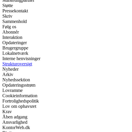
Marketingpartner
Støtte
Pressekontakt
Skriv
Sammenhold
Følg os
Abonnér
Interaktion
Opdateringer
Brugergruppe
Lokalnetværk
Interne henvisninger
Strukturoversigt
Nyheder
Arkiv
Nyhedssektion
Opdateringsstrøm
Lovramme
Cookieinformation
Fortrolighedspolitik
Lov om ophavsret
Krav
Åben adgang
Ansvarlighed
KontorWeb.dk