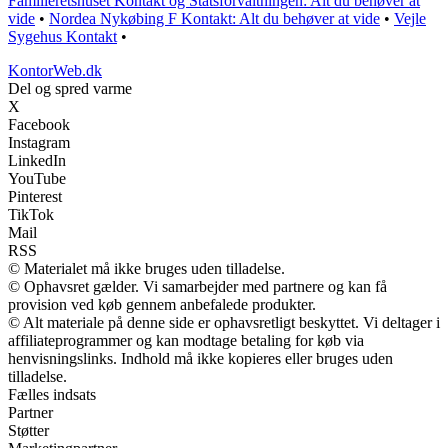
Familieretshuset Kontakt og Statsforvaltningen: Alt du behøver at
vide
•
Nordea Nykøbing F Kontakt: Alt du behøver at vide
•
Vejle
Sygehus Kontakt
•
KontorWeb.dk
Del og spred varme
X
Facebook
Instagram
LinkedIn
YouTube
Pinterest
TikTok
Mail
RSS
© Materialet må ikke bruges uden tilladelse.
© Ophavsret gælder. Vi samarbejder med partnere og kan få
provision ved køb gennem anbefalede produkter.
© Alt materiale på denne side er ophavsretligt beskyttet. Vi deltager i
affiliateprogrammer og kan modtage betaling for køb via
henvisningslinks. Indhold må ikke kopieres eller bruges uden
tilladelse.
Fælles indsats
Partner
Støtter