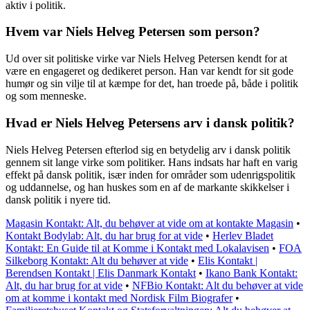
aktiv i politik.
Hvem var Niels Helveg Petersen som person?
Ud over sit politiske virke var Niels Helveg Petersen kendt for at
være en engageret og dedikeret person. Han var kendt for sit gode
humør og sin vilje til at kæmpe for det, han troede på, både i politik
og som menneske.
Hvad er Niels Helveg Petersens arv i dansk politik?
Niels Helveg Petersen efterlod sig en betydelig arv i dansk politik
gennem sit lange virke som politiker. Hans indsats har haft en varig
effekt på dansk politik, især inden for områder som udenrigspolitik
og uddannelse, og han huskes som en af de markante skikkelser i
dansk politik i nyere tid.
Magasin Kontakt: Alt, du behøver at vide om at kontakte Magasin
•
Kontakt Bodylab: Alt, du har brug for at vide
•
Herlev Bladet
Kontakt: En Guide til at Komme i Kontakt med Lokalavisen
•
FOA
Silkeborg Kontakt: Alt du behøver at vide
•
Elis Kontakt |
Berendsen Kontakt | Elis Danmark Kontakt
•
Ikano Bank Kontakt:
Alt, du har brug for at vide
•
NFBio Kontakt: Alt du behøver at vide
om at komme i kontakt med Nordisk Film Biografer
•