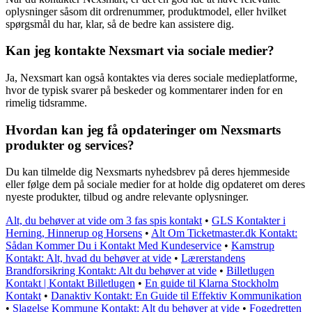
oplysninger såsom dit ordrenummer, produktmodel, eller hvilket
spørgsmål du har, klar, så de bedre kan assistere dig.
Kan jeg kontakte Nexsmart via sociale medier?
Ja, Nexsmart kan også kontaktes via deres sociale medieplatforme,
hvor de typisk svarer på beskeder og kommentarer inden for en
rimelig tidsramme.
Hvordan kan jeg få opdateringer om Nexsmarts
produkter og services?
Du kan tilmelde dig Nexsmarts nyhedsbrev på deres hjemmeside
eller følge dem på sociale medier for at holde dig opdateret om deres
nyeste produkter, tilbud og andre relevante oplysninger.
Alt, du behøver at vide om 3 fas spis kontakt
•
GLS Kontakter i
Herning, Hinnerup og Horsens
•
Alt Om Ticketmaster.dk Kontakt:
Sådan Kommer Du i Kontakt Med Kundeservice
•
Kamstrup
Kontakt: Alt, hvad du behøver at vide
•
Lærerstandens
Brandforsikring Kontakt: Alt du behøver at vide
•
Billetlugen
Kontakt | Kontakt Billetlugen
•
En guide til Klarna Stockholm
Kontakt
•
Danaktiv Kontakt: En Guide til Effektiv Kommunikation
•
Slagelse Kommune Kontakt: Alt du behøver at vide
•
Fogedretten