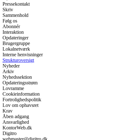
Pressekontakt
Skriv
Sammenhold
Følg os
Abonnér
Interaktion
Opdateringer
Brugergruppe
Lokalnetværk
Interne henvisninger
Strukturoversigt
Nyheder
Arkiv
Nyhedssektion
Opdateringsstrøm
Lovramme
Cookieinformation
Fortrolighedspolitik
Lov om ophavsret
Krav
Åben adgang
Ansvarlighed
KontorWeb.dk
Digitro
webmaster@digitro.dk