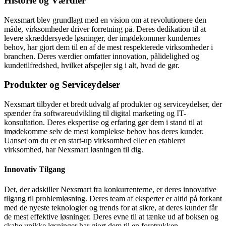
Historie og Værdier
Nexsmart blev grundlagt med en vision om at revolutionere den
måde, virksomheder driver forretning på. Deres dedikation til at
levere skræddersyede løsninger, der imødekommer kundernes
behov, har gjort dem til en af de mest respekterede virksomheder i
branchen. Deres værdier omfatter innovation, pålidelighed og
kundetilfredshed, hvilket afspejler sig i alt, hvad de gør.
Produkter og Serviceydelser
Nexsmart tilbyder et bredt udvalg af produkter og serviceydelser, der
spænder fra softwareudvikling til digital marketing og IT-
konsultation. Deres ekspertise og erfaring gør dem i stand til at
imødekomme selv de mest komplekse behov hos deres kunder.
Uanset om du er en start-up virksomhed eller en etableret
virksomhed, har Nexsmart løsningen til dig.
Innovativ Tilgang
Det, der adskiller Nexsmart fra konkurrenterne, er deres innovative
tilgang til problemløsning. Deres team af eksperter er altid på forkant
med de nyeste teknologier og trends for at sikre, at deres kunder får
de mest effektive løsninger. Deres evne til at tænke ud af boksen og
skabe unikke løsninger har gjort dem til en foretrukken