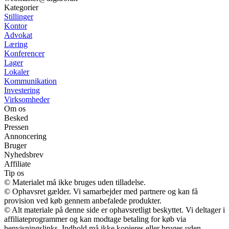
Kategorier
Stillinger
Kontor
Advokat
Læring
Konferencer
Lager
Lokaler
Kommunikation
Investering
Virksomheder
Om os
Besked
Pressen
Annoncering
Bruger
Nyhedsbrev
Affiliate
Tip os
© Materialet må ikke bruges uden tilladelse.
© Ophavsret gælder. Vi samarbejder med partnere og kan få
provision ved køb gennem anbefalede produkter.
© Alt materiale på denne side er ophavsretligt beskyttet. Vi deltager i
affiliateprogrammer og kan modtage betaling for køb via
henvisningslinks. Indhold må ikke kopieres eller bruges uden