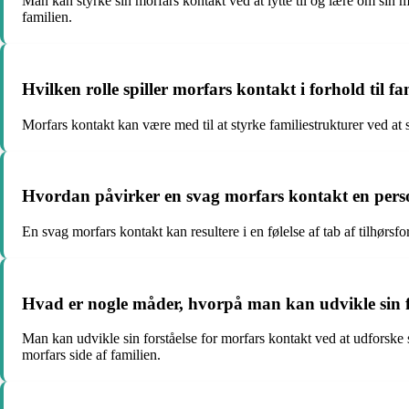
Man kan styrke sin morfars kontakt ved at lytte til og lære om sin m
familien.
Hvilken rolle spiller morfars kontakt i forhold til f
Morfars kontakt kan være med til at styrke familiestrukturer ved at
Hvordan påvirker en svag morfars kontakt en perso
En svag morfars kontakt kan resultere i en følelse af tab af tilhørs
Hvad er nogle måder, hvorpå man kan udvikle sin f
Man kan udvikle sin forståelse for morfars kontakt ved at udforske s
morfars side af familien.