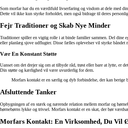
Som morfar har du en værdifuld livserfaring og visdom at dele med din
Dette vil ikke kun styrke forholdet, men også bidrage til deres personli
Fejr Traditioner og Skab Nye Minder
Traditioner spiller en vigtig rolle i at binde familier sammen. Del din
eller planlæg sjove udflugter. Disse fælles oplevelser vil styrke bånde
Vær En Konstant Støtte
Uanset om det drejer sig om at tilbyde råd, trøst eller bare at lytte, er 
Din støtte og kærlighed vil være uvurderlig for dem.
Morfars kontakt er en særlig og dyb forbindelse, der kan berige
Afsluttende Tanker
Opbygningen af en stærk og nærende relation mellem morfar og børneb
børnebørns lykke og trivsel. Morfars kontakt er en skat, der bør værds
Morfars Kontakt: En Virksomhed, Du Vil