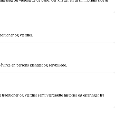
mæssigt og værdsætte de bånd, der knytter en til sin morfars side af
aditioner og værdier.
åvirke en persons identitet og selvbillede.
 traditioner og værdier samt værdsætte historier og erfaringer fra