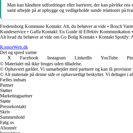
Man kan håndtere udfordringer eller barrierer, der kan påvirke ens 
samt arbejde på at opbygge og vedligeholde sunde relationer på tvæ
Fredensborg Kommune Kontakt: Alt, du behøver at vide
•
Bosch Varm
Kundeservice
•
Gaffa Kontakt: En Guide til Effektiv Kommunikation
Alt hvad du behøver at vide om Go Bolig Kontakt
•
Kontakt Spotify: A
KontorWeb.dk
Del og spred varme
X
Facebook
Instagram
LinkedIn
YouTube
Pin
© Materialet må ikke bruges uden tilladelse.
© Ophavsret gælder. Vi samarbejder med partnere og kan få provision
© Alt materiale på denne side er ophavsretligt beskyttet. Vi deltager i 
Fælles indsats
Partner
Støtter
Marketingpartner
Støtte
Pressekontakt
Skriv
Sammenhold
Følg os
Abonnér