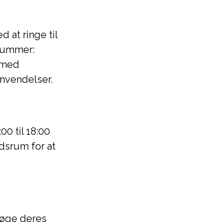
at ringe til
 nummer:
 med
envendelser.
00 til 18:00
tidsrum for at
søge deres