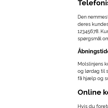
Telefoni
Den nemmeste
deres kundese
12345678. Ku
spørgsmål om 
Åbningstide
Molslinjens ku
og lørdag til 
få hjælp og s
Online 
Hvis du foret