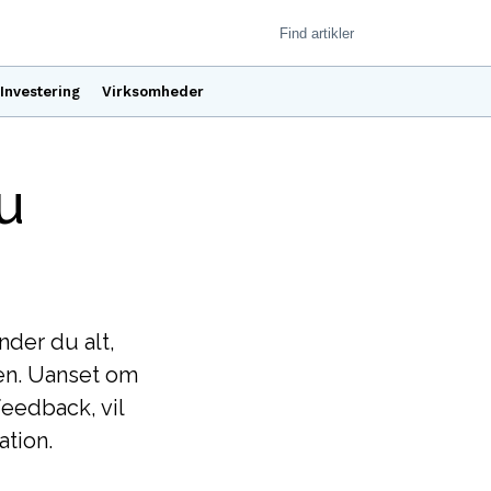
Investering
Virksomheder
u
nder du alt,
en. Uanset om
feedback, vil
ation.