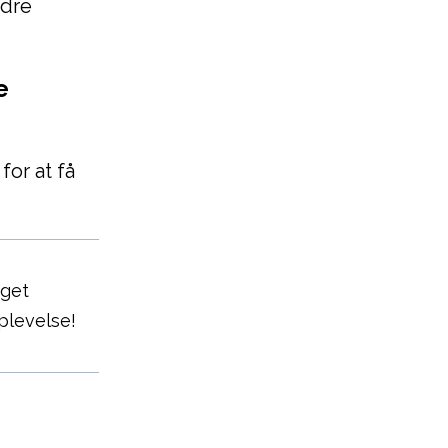
ndre
e
or at få
eget
levelse!