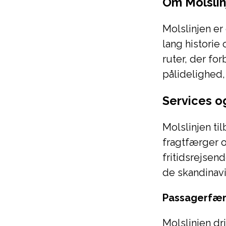
Om Molslin
Molslinjen e
lang historie
ruter, der fo
pålidelighed
Services o
Molslinjen ti
fragtfærger 
fritidsrejse
de skandinavi
Passagerfæ
Molslinjen dr