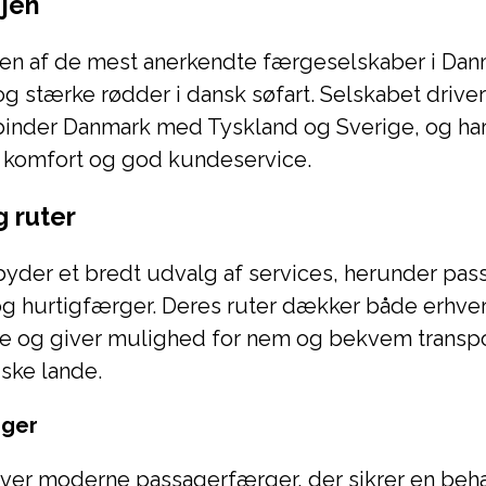
jen
r en af de mest anerkendte færgeselskaber i Da
 og stærke rødder i dansk søfart. Selskabet drive
rbinder Danmark med Tyskland og Sverige, og har 
, komfort og god kundeservice.
g ruter
lbyder et bredt udvalg af services, herunder pa
og hurtigfærger. Deres ruter dækker både erhve
nde og giver mulighed for nem og bekvem transp
ske lande.
rger
iver moderne passagerfærger, der sikrer en beh