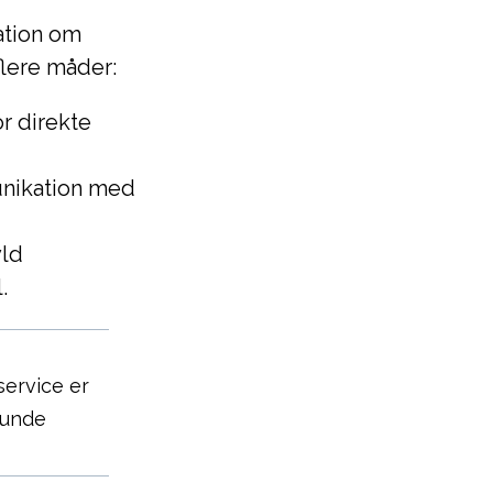
ation om
flere måder:
r direkte
munikation med
yld
.
service er
 kunde