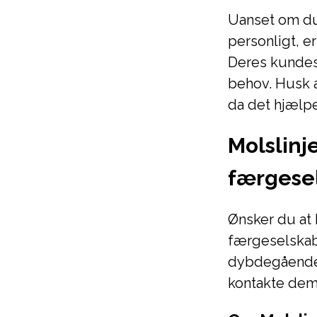
Uanset om du 
personligt, e
Deres kundese
behov. Husk a
da det hjælpe
Molslinj
færgese
Ønsker du at
færgeselskab,
dybdegående 
kontakte dem