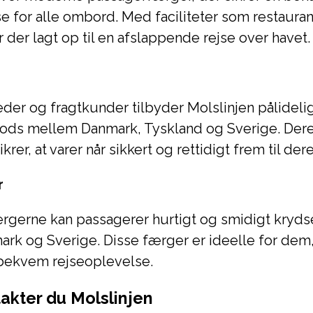
e for alle ombord. Med faciliteter som restauran
 der lagt op til en afslappende rejse over havet.
der og fragtkunder tilbyder Molslinjen pålidelig
 gods mellem Danmark, Tyskland og Sverige. Der
krer, at varer når sikkert og rettidigt frem til der
r
rgerne kan passagerer hurtigt og smidigt kryds
rk og Sverige. Disse færger er ideelle for dem,
 bekvem rejseoplevelse.
akter du Molslinjen