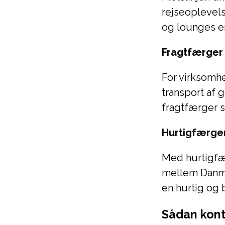
rejseoplevels
og lounges er
Fragtfærger
For virksomhe
transport af
fragtfærger si
Hurtigfærge
Med hurtigfæ
mellem Danma
en hurtig og
Sådan kont