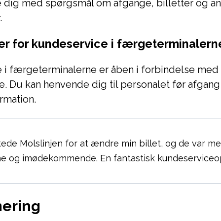
 dig med spørgsmål om afgange, billetter og a
.
er for kundeservice i færgeterminalern
 i færgeterminalerne er åben i forbindelse med
 Du kan henvende dig til personalet før afgang f
rmation.
ede Molslinjen for at ændre min billet, og de var m
 og imødekommende. En fantastisk kundeserviceop
ering