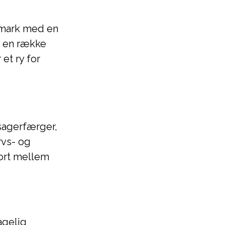
nmark med en
r en række
et ry for
ssagerfærger,
rvs- og
ort mellem
agelig