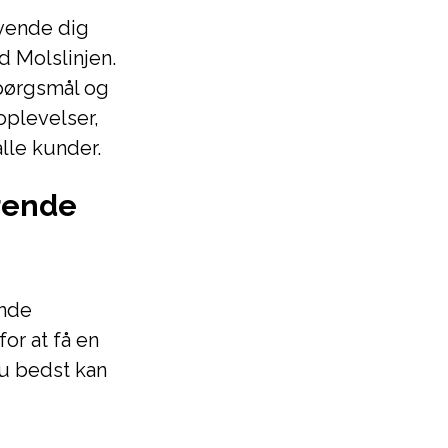
nvende dig
d Molslinjen.
spørgsmål og
oplevelser,
lle kunder.
ørende
ende
or at få en
u bedst kan