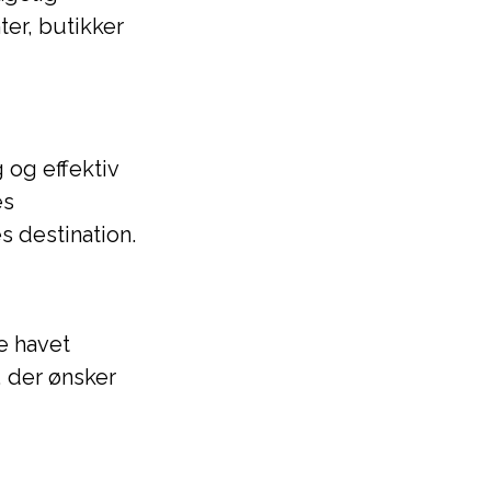
ter, butikker
 og effektiv
es
es destination.
e havet
 der ønsker