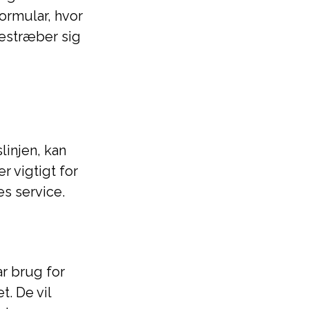
ormular, hvor
bestræber sig
linjen, kan
 vigtigt for
es service.
ar brug for
. De vil