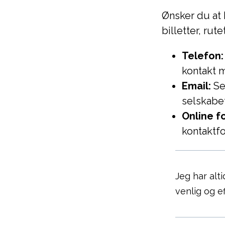
Ønsker du at 
billetter, ru
Telefon:
kontakt 
Email:
Se
selskabet
Online f
kontaktf
Jeg har alt
venlig og ef