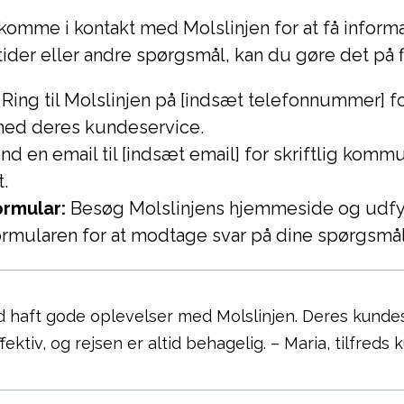
komme i kontakt med Molslinjen for at få inform
tetider eller andre spørgsmål, kan du gøre det på 
Ring til Molslinjen på [indsæt telefonnummer] fo
med deres kundeservice.
nd en email til [indsæt email] for skriftlig kom
.
ormular:
Besøg Molslinjens hjemmeside og udf
ormularen for at modtage svar på dine spørgsmål
id haft gode oplevelser med Molslinjen. Deres kunde
fektiv, og rejsen er altid behagelig. – Maria, tilfreds