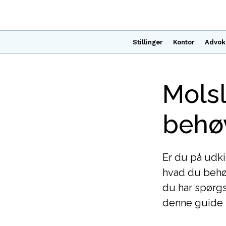
Stillinger
Kontor
Advok
Molsl
behøv
Er du på udki
hvad du behø
du har spørgs
denne guide h