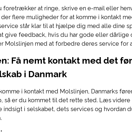
foretrækker at ringe, skrive en e-mail eller he
r der flere muligheder for at komme i kontakt me
rvice står klar til at hjælpe dig med alle dine 
t give feedback, hvis du har gode eller dårlige 
r Molslinjen med at forbedre deres service for a
en: Få nemt kontakt med det f
lskab i Danmark
 komme i kontakt med Molslinjen, Danmarks før
 så er du kommet til det rette sted. Læs videre f
indsigt i selskabet, dets services og hvordan d
.