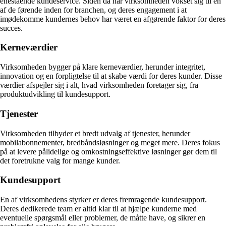
enestående kundeservice. Siden da har virksomheden vokset sig til en
af de førende inden for branchen, og deres engagement i at
imødekomme kundernes behov har været en afgørende faktor for deres
succes.
Kerneværdier
Virksomheden bygger på klare kerneværdier, herunder integritet,
innovation og en forpligtelse til at skabe værdi for deres kunder. Disse
værdier afspejler sig i alt, hvad virksomheden foretager sig, fra
produktudvikling til kundesupport.
Tjenester
Virksomheden tilbyder et bredt udvalg af tjenester, herunder
mobilabonnementer, bredbåndsløsninger og meget mere. Deres fokus
på at levere pålidelige og omkostningseffektive løsninger gør dem til
det foretrukne valg for mange kunder.
Kundesupport
En af virksomhedens styrker er deres fremragende kundesupport.
Deres dedikerede team er altid klar til at hjælpe kunderne med
eventuelle spørgsmål eller problemer, de måtte have, og sikrer en