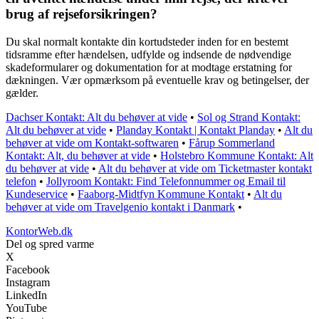
brug af rejseforsikringen?
Du skal normalt kontakte din kortudsteder inden for en bestemt
tidsramme efter hændelsen, udfylde og indsende de nødvendige
skadeformularer og dokumentation for at modtage erstatning for
dækningen. Vær opmærksom på eventuelle krav og betingelser, der
gælder.
Dachser Kontakt: Alt du behøver at vide
•
Sol og Strand Kontakt:
Alt du behøver at vide
•
Planday Kontakt | Kontakt Planday
•
Alt du
behøver at vide om Kontakt-softwaren
•
Fårup Sommerland
Kontakt: Alt, du behøver at vide
•
Holstebro Kommune Kontakt: Alt
du behøver at vide
•
Alt du behøver at vide om Ticketmaster kontakt
telefon
•
Jollyroom Kontakt: Find Telefonnummer og Email til
Kundeservice
•
Faaborg-Midtfyn Kommune Kontakt
•
Alt du
behøver at vide om Travelgenio kontakt i Danmark
•
KontorWeb.dk
Del og spred varme
X
Facebook
Instagram
LinkedIn
YouTube