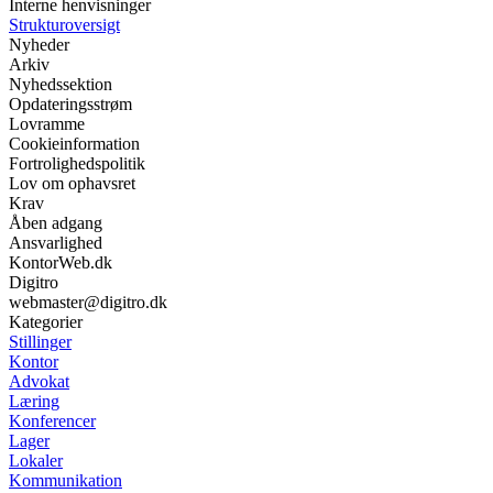
Interne henvisninger
Strukturoversigt
Nyheder
Arkiv
Nyhedssektion
Opdateringsstrøm
Lovramme
Cookieinformation
Fortrolighedspolitik
Lov om ophavsret
Krav
Åben adgang
Ansvarlighed
KontorWeb.dk
Digitro
webmaster@digitro.dk
Kategorier
Stillinger
Kontor
Advokat
Læring
Konferencer
Lager
Lokaler
Kommunikation