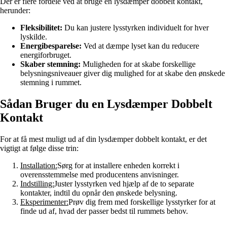
Der er flere fordele ved at bruge en lysdæmper dobbelt kontakt,
herunder:
Fleksibilitet:
Du kan justere lysstyrken individuelt for hver
lyskilde.
Energibesparelse:
Ved at dæmpe lyset kan du reducere
energiforbruget.
Skaber stemning:
Muligheden for at skabe forskellige
belysningsniveauer giver dig mulighed for at skabe den ønskede
stemning i rummet.
Sådan Bruger du en Lysdæmper Dobbelt
Kontakt
For at få mest muligt ud af din lysdæmper dobbelt kontakt, er det
vigtigt at følge disse trin:
Installation:
Sørg for at installere enheden korrekt i
overensstemmelse med producentens anvisninger.
Indstilling:
Juster lysstyrken ved hjælp af de to separate
kontakter, indtil du opnår den ønskede belysning.
Eksperimenter:
Prøv dig frem med forskellige lysstyrker for at
finde ud af, hvad der passer bedst til rummets behov.