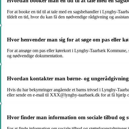
Hvordan booker man en tid til at tale med en sa
For at booke en tid til at tale med en sagsbehandler i Lyngby-Taa
tildelt en tid, hvor du kan få den nødvendige rådgivning og assistan
Hvor henvender man sig for at søge om pas eller
For at ansøge om pas eller kørekort i Lyngby-Taarbæk Kommune, sk
og nødvendige dokumentation.
Hvordan kontakter man børne- og ungerådgivninge
Hvis du har bekymringer angående et barns trivsel i Lyngby-Ta
eller sende en e-mail til XXX@lyngby-taarbaek.dk for at få hjælp 
Hvor finder man information om sociale tilbud og
For at finde information om sociale tilbud og støtteforanstaltnin