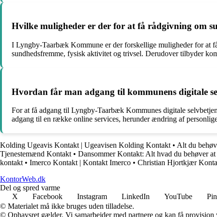
Hvilke muligheder er der for at få rådgivning om
I Lyngby-Taarbæk Kommune er der forskellige muligheder for at få 
sundhedsfremme, fysisk aktivitet og trivsel. Derudover tilbyder 
Hvordan får man adgang til kommunens digitale 
For at få adgang til Lyngby-Taarbæk Kommunes digitale selvbetjen
adgang til en række online services, herunder ændring af person
Kolding Ugeavis Kontakt | Ugeavisen Kolding Kontakt
•
Alt du behøv
Tjenestemænd Kontakt
•
Dansommer Kontakt: Alt hvad du behøver at
kontakt
•
Imerco Kontakt | Kontakt Imerco
•
Christian Hjortkjær Kont
KontorWeb.dk
Del og spred varme
X
Facebook
Instagram
LinkedIn
YouTube
Pin
© Materialet må ikke bruges uden tilladelse.
© Ophavsret gælder. Vi samarbejder med partnere og kan få provision