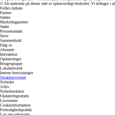
© Alt materiale på denne side er ophavsretligt beskyttet. Vi deltager i 
Fælles indsats
Partner
Støtter
Marketingpartner
Støtte
Pressekontakt
Skriv
Sammenhold
Følg os
Abonnér
Interaktion
Opdateringer
Brugergruppe
Lokalnetværk
Interne henvisninger
Strukturoversigt
Nyheder
Arkiv
Nyhedssektion
Opdateringsstrøm
Lovramme
Cookieinformation
Fortrolighedspolitik
Lov om ophavsret