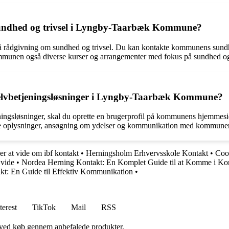
 sundhed og trivsel i Lyngby-Taarbæk Kommune?
rådgivning om sundhed og trivsel. Du kan kontakte kommunens sundheds
kommunen også diverse kurser og arrangementer med fokus på sundhed o
selvbetjeningsløsninger i Lyngby-Taarbæk Kommune?
ingsløsninger, skal du oprette en brugerprofil på kommunens hjemmes
lige oplysninger, ansøgning om ydelser og kommunikation med kommune
er at vide om ibf kontakt
•
Herningsholm Erhvervsskole Kontakt
•
Coo
 vide
•
Nordea Herning Kontakt: En Komplet Guide til at Komme i Ko
akt: En Guide til Effektiv Kommunikation
•
terest
TikTok
Mail
RSS
 ved køb gennem anbefalede produkter.