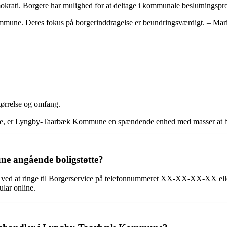
ti. Borgere har mulighed for at deltage i kommunale beslutningspro
Kommune. Deres fokus på borgerinddragelse er beundringsværdigt. – Ma
tørrelse og omfang.
e mere, er Lyngby-Taarbæk Kommune en spændende enhed med masser at 
 angående boligstøtte?
d at ringe til Borgerservice på telefonnummeret XX-XX-XX-XX eller 
lar online.