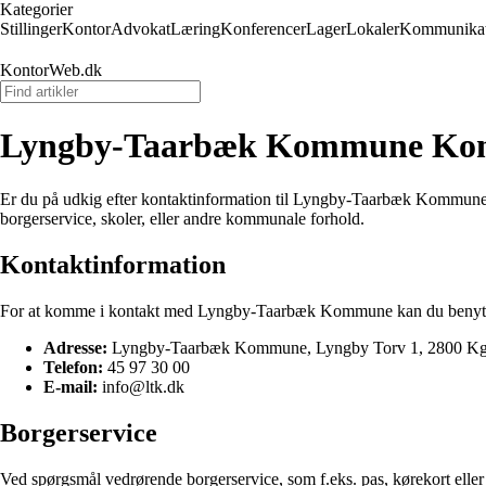
Kategorier
Stillinger
Kontor
Advokat
Læring
Konferencer
Lager
Lokaler
Kommunikat
KontorWeb.dk
Lyngby-Taarbæk Kommune Kon
Er du på udkig efter kontaktinformation til Lyngby-Taarbæk Kommune?
borgerservice, skoler, eller andre kommunale forhold.
Kontaktinformation
For at komme i kontakt med Lyngby-Taarbæk Kommune kan du benytte
Adresse:
Lyngby-Taarbæk Kommune, Lyngby Torv 1, 2800 Kg
Telefon:
45 97 30 00
E-mail:
info@ltk.dk
Borgerservice
Ved spørgsmål vedrørende borgerservice, som f.eks. pas, kørekort eller