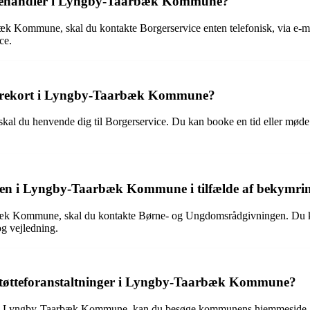
gsbehandler i Lyngby-Taarbæk Kommune?
rbæk Kommune, skal du kontakte Borgerservice enten telefonisk, via e-m
ce.
 kørekort i Lyngby-Taarbæk Kommune?
al du henvende dig til Borgerservice. Du kan booke en tid eller møde
n i Lyngby-Taarbæk Kommune i tilfælde af bekymringe
arbæk Kommune, skal du kontakte Børne- og Ungdomsrådgivningen. D
og vejledning.
 støtteforanstaltninger i Lyngby-Taarbæk Kommune?
ger i Lyngby-Taarbæk Kommune, kan du besøge kommunens hjemmeside. Her 