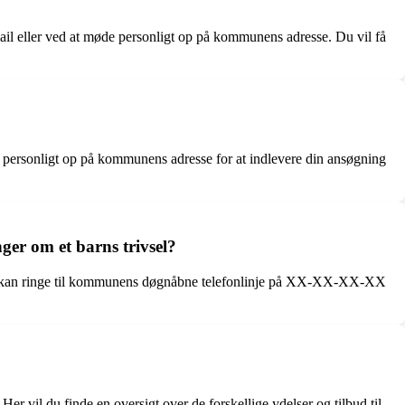
ail eller ved at møde personligt op på kommunens adresse. Du vil få
 personligt op på kommunens adresse for at indlevere din ansøgning
r om et barns trivsel?
u kan ringe til kommunens døgnåbne telefonlinje på XX-XX-XX-XX
vil du finde en oversigt over de forskellige ydelser og tilbud til