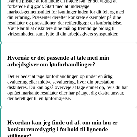
Når du ønsker at forhandle en højere løn, er det vigtigt at
forberede dig godt. Start med at undersøge
markedsgennemsnittet for lønninger inden for dit felt og med
din erfaring. Præsenter derefter konkrete eksempler på dine
resultater og præstationer, der retfærdiggør en lønforhøjelse.
Vær klar til at diskutere dine mål og fremtidige bidrag til
virksomheden samt lytte til din arbejdsgivers synspunkter.
Hvornår er det passende at tale med min
arbejdsgiver om lønforhandlinger?
Det er bedst at tage lønforhandlingen op under en årlig
evaluering eller midtvejsevaluering, hvor din præstation
diskuteres. Du kan også overveje at tage emnet op, hvis du har
opnået markante resultater eller har påtaget dig ekstra ansvar,
der berettiger til en lønforhøjelse.
Hvordan kan jeg finde ud af, om min løn er
konkurrencedygtig i forhold til lignende
stillinger?