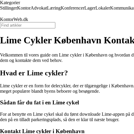
Kategorier
Stillinger
Kontor
Advokat
Læring
Konferencer
Lager
Lokaler
Kommunikat
KontorWeb.dk
Lime Cykler København Kontak
Velkommen til vores guide om Lime cykler i København og hvordan du k
dem og kontakte dem ved behov.
Hvad er Lime cykler?
Lime cykler er en form for delecykler, der er tilgængelige i København. 
meget populære blandt byens beboere og besøgende.
Sådan får du fat i en Lime cykel
For at benytte en Lime cykel skal du først downloade Lime-appen på din
den på en tilladt parkeringsplads, så den er klar til næste bruger.
Kontakt Lime cykler i København