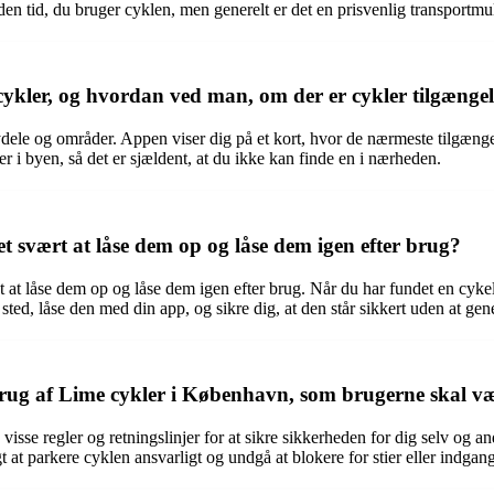
en tid, du bruger cyklen, men generelt er det en prisvenlig transportmu
kler, og hvordan ved man, om der er cykler tilgængel
dele og områder. Appen viser dig på et kort, hvor de nærmeste tilgængel
 i byen, så det er sjældent, at du ikke kan finde en i nærheden.
t svært at låse dem op og låse dem igen efter brug?
t at låse dem op og låse dem igen efter brug. Når du har fundet en cyk
 sted, låse den med din app, og sikre dig, at den står sikkert uden at gen
 for brug af Lime cykler i København, som brugerne sk
isse regler og retningslinjer for at sikre sikkerheden for dig selv og an
t at parkere cyklen ansvarligt og undgå at blokere for stier eller indgan