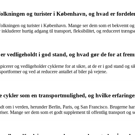
folkningen og turister i København, og hvad er fordel
efolkningen og turister i København. Mange ser dem som et bekvemt og m
kluderer hurtig adgang til transport, fleksibilitet, og reduceret trængse
r er vedligeholdt i god stand, og hvad gør de for at fr
spicerer og vedligeholder cyklerne for at sikre, at de er i god stand og
ansportformer og ved at reducere antallet af biler på vejene.
cykler som en transportmulighed, og hvilke erfaringe
t om i verden, herunder Berlin, Paris, og San Francisco. Brugerne har g
er. Mange ser dem som et godt supplement til offentlig transport og som e