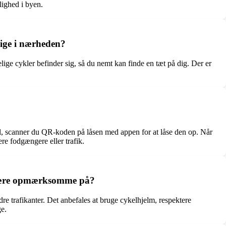
lighed i byen.
ige i nærheden?
ige cykler befinder sig, så du nemt kan finde en tæt på dig. Der er
el, scanner du QR-koden på låsen med appen for at låse den op. Når
ere fodgængere eller trafik.
al være opmærksomme på?
dre trafikanter. Det anbefales at bruge cykelhjelm, respektere
ge.