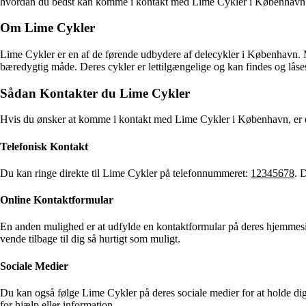
hvordan du bedst kan komme i kontakt med Lime Cykler i København
Om Lime Cykler
Lime Cykler er en af de førende udbydere af delecykler i København. 
bæredygtig måde. Deres cykler er lettilgængelige og kan findes og låse
Sådan Kontakter du Lime Cykler
Hvis du ønsker at komme i kontakt med Lime Cykler i København, er de
Telefonisk Kontakt
Du kan ringe direkte til Lime Cykler på telefonnummeret:
12345678
. 
Online Kontaktformular
En anden mulighed er at udfylde en kontaktformular på deres hjemmesi
vende tilbage til dig så hurtigt som muligt.
Sociale Medier
Du kan også følge Lime Cykler på deres sociale medier for at holde d
for hjælp eller information.