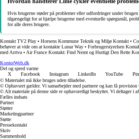
Hvordan håndterer Lime cykler eventuelle probleme
Hvis brugerne støder på problemer eller udfordringer under bruge
tilgængeligt for at hjælpe brugerne med eventuelle spørgsmål, probl
for alle deres brugere.
Kontakt TV2 Play
•
Horsens Kommune Teknik og Miljø Kontakt
•
Co
behøver at vide om at kontakte Lunar Way
•
Forbrugerstyrelsen Kontak
med Arriva
•
Air France Kontakt: Find Nemt og Hurtigt Den Rette Ko
KontorWeb.dk
Del og spred varme
X
Facebook
Instagram
LinkedIn
YouTube
Pin
© Materialet må ikke bruges uden tilladelse.
© Ophavsret gælder. Vi samarbejder med partnere og kan få provision
© Alt materiale på denne side er ophavsretligt beskyttet. Vi deltager i 
Fælles indsats
Partner
Støtter
Marketingpartner
Støtte
Pressekontakt
Skriv
Sammenhold