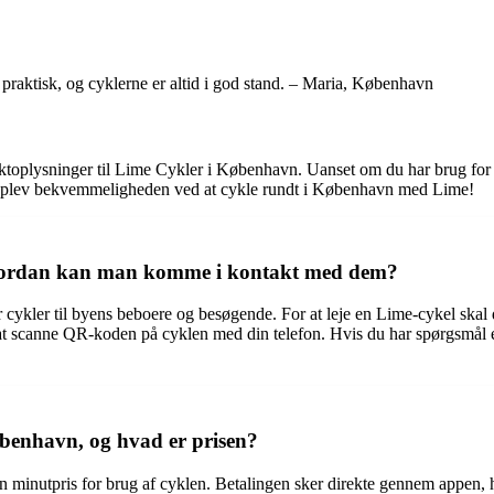
praktisk, og cyklerne er altid i god stand. – Maria, København
taktoplysninger til Lime Cykler i København. Uanset om du har brug for 
 og oplev bekvemmeligheden ved at cykle rundt i København med Lime!
hvordan kan man komme i kontakt med dem?
 cykler til byens beboere og besøgende. For at leje en Lime-cykel ska
d at scanne QR-koden på cyklen med din telefon. Hvis du har spørgsmål
øbenhavn, og hvad er prisen?
n minutpris for brug af cyklen. Betalingen sker direkte gennem appen, hv