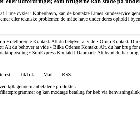
r eller udfordringer, som brugerne kan støde på under
n af Lime cykler i København, kan de kontakte Limes kundeservice ge
emer eller tekniske problemer, de måtte have under deres ophold i byen.
op Hotellpremie Kontakt: Alt du behøver at vide
•
Omio Kontakt: Din 
t: Alt du behøver at vide
•
Bilka Odense Kontakt: Alt, du har brug for 
ntaktoplysning
•
SunExpress Kontakt i Danmark: Alt hvad du har brug f
terest
TikTok
Mail
RSS
 ved køb gennem anbefalede produkter.
affiliateprogrammer og kan modtage betaling for køb via henvisningslinks