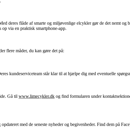
.
Med deres flåde af smarte og miljøvenlige elcykler gør de det nemt o
s op via en praktisk smartphone-app.
r flere måder, du kan gøre det på:
Deres kundeserviceteam står klar til at hjælpe dig med eventuelle spørgs
de. Gå til
www.limecykler.dk
og find formularen under kontaktsektione
ig opdateret med de seneste nyheder og begivenheder. Find dem på Fac