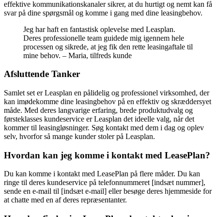
effektive kommunikationskanaler sikrer, at du hurtigt og nemt kan få
svar på dine spørgsmål og komme i gang med dine leasingbehov.
Jeg har haft en fantastisk oplevelse med Leasplan.
Deres professionelle team guidede mig igennem hele
processen og sikrede, at jeg fik den rette leasingaftale til
mine behov. – Maria, tilfreds kunde
Afsluttende Tanker
Samlet set er Leasplan en pålidelig og professionel virksomhed, der
kan imødekomme dine leasingbehov på en effektiv og skræddersyet
måde. Med deres langvarige erfaring, brede produktudvalg og
førsteklasses kundeservice er Leasplan det ideelle valg, når det
kommer til leasingløsninger. Søg kontakt med dem i dag og oplev
selv, hvorfor så mange kunder stoler på Leasplan.
Hvordan kan jeg komme i kontakt med LeasePlan?
Du kan komme i kontakt med LeasePlan på flere måder. Du kan
ringe til deres kundeservice på telefonnummeret [indsæt nummer],
sende en e-mail til [indsæt e-mail] eller besøge deres hjemmeside for
at chatte med en af deres repræsentanter.