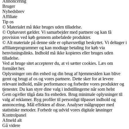
Annoncering
Bruger
Nyhedsbrev
Affiliate
Tip os
© Materialet må ikke bruges uden tilladelse.
© Ophavsret gælder. Vi samarbejder med partnere og kan få
provision ved køb gennem anbefalede produkter.
© Alt materiale på denne side er ophavsretligt beskyttet. Vi deltager i
affiliateprogrammer og kan modtage betaling for køb via
henvisningslinks. Indhold må ikke kopieres eller bruges uden
tilladelse.
Ved at bruge sitet accepterer du, at vi sætter cookies. Læs om
formålet her.
Oplysninger om din enhed og din brug af hjemmesiden kan blive
gemt og brugt af os og vores partnere. Dette sker for at levere
relevant indhold, måle performance og forbedre vores produkter og
tjenester. Du kan styre dine valg i indstillingerne når som helst
Gem og/eller tilgå data fra enheden. Brug minimale oplysninger til
valg af reklamer. Byg profiler til personligt tilpasset indhold og
annoncering. Mål effekten af disse. Analyser målgrupper med
statistiske metoder. Forbedr og udvid vores digitale løsninger
Kontrolpanel
Afmeld alt
Gå videre