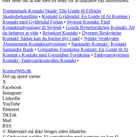
eller bede om at tale med en leder for at diskutere din utilfredshed.
Topdanmark Kontakt Skade: Din Guide til Effektiv
Skadesbehandling
•
Kontakt Gyldendal: En Guide til At Komme i
Kontakt med Gyldendal Forlag
•
Stylepit Kontakt: Find
Kontaktoplysninger til Stylepit
•
Gouda Rejseforsikring Kontakt: Alt
du behøver at vide
•
Rejsekort Kontakt
•
Dyrenes Beskyttelse
Kontakt: Sådan kan du hjælpe dyr i nød
•
Jydske Vestkysten
Abonnement Kontaktoplysninger
•
Santander Kontakt | Kontakt
Santander Bank
•
Gjensidige Forsikring Kontakt: En Guide til At
Komme i Kontakt med Gjensidige Forsikring
•
Fødevarestyrelsen
Kontakt | Fødevarekontrollen Kontakt
•
KontorWeb.dk
Del og spred varme
X
Facebook
Instagram
LinkedIn
YouTube
Pinterest
TikTok
Mail
RSS
© Materialet må ikke bruges uden tilladelse.
© Ophavsret gælder. Vi samarbejder med partnere og kan få