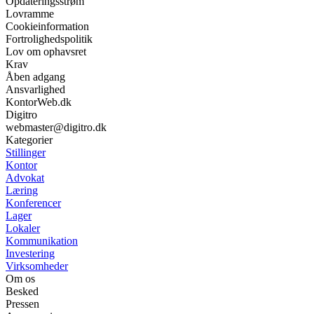
Opdateringsstrøm
Lovramme
Cookieinformation
Fortrolighedspolitik
Lov om ophavsret
Krav
Åben adgang
Ansvarlighed
KontorWeb.dk
Digitro
webmaster@digitro.dk
Kategorier
Stillinger
Kontor
Advokat
Læring
Konferencer
Lager
Lokaler
Kommunikation
Investering
Virksomheder
Om os
Besked
Pressen