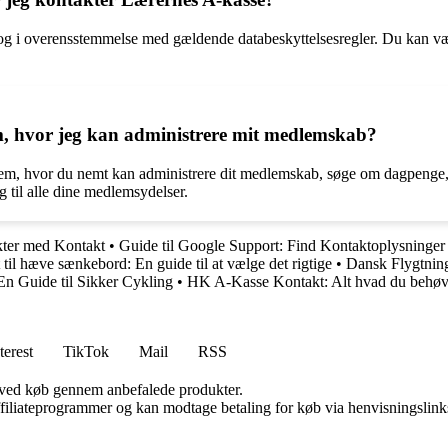
og i overensstemmelse med gældende databeskyttelsesregler. Du kan være
em, hvor jeg kan administrere mit medlemskab?
stem, hvor du nemt kan administrere dit medlemskab, søge om dagpenge
 til alle dine medlemsydelser.
kter med Kontakt
•
Guide til Google Support: Find Kontaktoplysninger
til hæve sænkebord: En guide til at vælge det rigtige
•
Dansk Flygtnin
n Guide til Sikker Cykling
•
HK A-Kasse Kontakt: Alt hvad du behøve
terest
TikTok
Mail
RSS
 ved køb gennem anbefalede produkter.
affiliateprogrammer og kan modtage betaling for køb via henvisningslinks