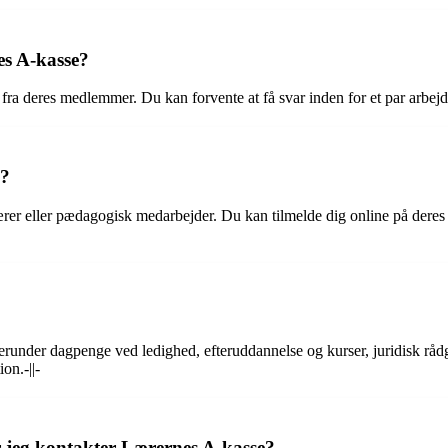
es A-kasse?
fra deres medlemmer. Du kan forvente at få svar inden for et par arbejds
e?
er eller pædagogisk medarbejder. Du kan tilmelde dig online på deres h
erunder dagpenge ved ledighed, efteruddannelse og kurser, juridisk rå
on.-||-
r jeg kontakter Lærernes A-kasse?