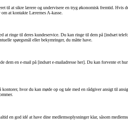
ret til at sikre lærere og undervisere en tryg økonomisk fremtid. Hvis
er om at kontakte Lærernes A-kasse.
at ringe til deres kundeservice. Du kan ringe til dem på [indsæt tele
ntuelle spørgsmål eller bekymringer, du måtte have.
e dem en e-mail på [indsæt e-mailadresse her]. Du kan forvente et hurtig
 kontorer, hvor du kan møde op og tale med en rådgiver ansigt til ansi
nkommer.
 altid en god idé at have dine medlemsoplysninger klar, såsom medlems