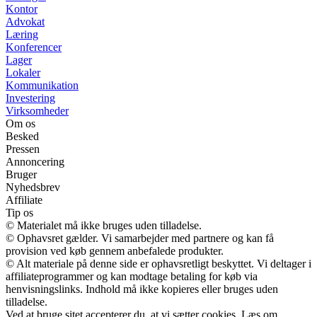
Kontor
Advokat
Læring
Konferencer
Lager
Lokaler
Kommunikation
Investering
Virksomheder
Om os
Besked
Pressen
Annoncering
Bruger
Nyhedsbrev
Affiliate
Tip os
© Materialet må ikke bruges uden tilladelse.
© Ophavsret gælder. Vi samarbejder med partnere og kan få
provision ved køb gennem anbefalede produkter.
© Alt materiale på denne side er ophavsretligt beskyttet. Vi deltager i
affiliateprogrammer og kan modtage betaling for køb via
henvisningslinks. Indhold må ikke kopieres eller bruges uden
tilladelse.
Ved at bruge sitet accepterer du, at vi sætter cookies. Læs om