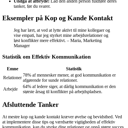
Undgå at afbryde:
Lad den anden person fuldføre deres
tanker, før du svarer.
Eksempler på Kop og Kande Kontakt
Jeg har lært, at ved at lytte aktivt til mine kollegaer og
vise empati, har jeg styrket mine arbejdsrelationer og
løst konflikter mere effektivt. – Maria, Marketing
Manager
Statistik om Effektiv Kommunikation
Emne
Statistik
78% af mennesker mener, at god kommunikation er
Relationer
afgørende for sunde relationer.
64% af ledere siger, at dårlig kommunikation er den
Arbejde
største årsag til konflikter på arbejdspladsen.
Afsluttende Tanker
At mestre kop og kande kontakt kræver øvelse og bevidsthed. Ved
at implementere disse tips og værdsætte vigtigheden af effektiv
kommunikation, kan du styrke dine relationer og opnå større succes