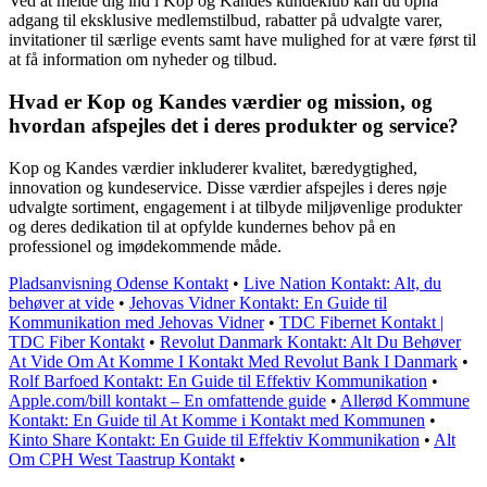
Ved at melde dig ind i Kop og Kandes kundeklub kan du opnå
adgang til eksklusive medlemstilbud, rabatter på udvalgte varer,
invitationer til særlige events samt have mulighed for at være først til
at få information om nyheder og tilbud.
Hvad er Kop og Kandes værdier og mission, og
hvordan afspejles det i deres produkter og service?
Kop og Kandes værdier inkluderer kvalitet, bæredygtighed,
innovation og kundeservice. Disse værdier afspejles i deres nøje
udvalgte sortiment, engagement i at tilbyde miljøvenlige produkter
og deres dedikation til at opfylde kundernes behov på en
professionel og imødekommende måde.
Pladsanvisning Odense Kontakt
•
Live Nation Kontakt: Alt, du
behøver at vide
•
Jehovas Vidner Kontakt: En Guide til
Kommunikation med Jehovas Vidner
•
TDC Fibernet Kontakt |
TDC Fiber Kontakt
•
Revolut Danmark Kontakt: Alt Du Behøver
At Vide Om At Komme I Kontakt Med Revolut Bank I Danmark
•
Rolf Barfoed Kontakt: En Guide til Effektiv Kommunikation
•
Apple.com/bill kontakt – En omfattende guide
•
Allerød Kommune
Kontakt: En Guide til At Komme i Kontakt med Kommunen
•
Kinto Share Kontakt: En Guide til Effektiv Kommunikation
•
Alt
Om CPH West Taastrup Kontakt
•