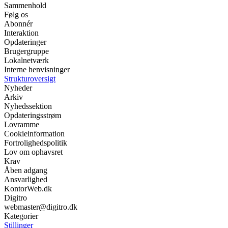
Sammenhold
Følg os
Abonnér
Interaktion
Opdateringer
Brugergruppe
Lokalnetværk
Interne henvisninger
Strukturoversigt
Nyheder
Arkiv
Nyhedssektion
Opdateringsstrøm
Lovramme
Cookieinformation
Fortrolighedspolitik
Lov om ophavsret
Krav
Åben adgang
Ansvarlighed
KontorWeb.dk
Digitro
webmaster@digitro.dk
Kategorier
Stillinger