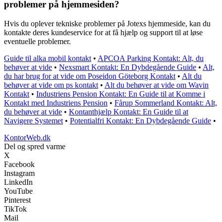
problemer på hjemmesiden?
Hvis du oplever tekniske problemer på Jotexs hjemmeside, kan du
kontakte deres kundeservice for at få hjælp og support til at løse
eventuelle problemer.
Guide til alka mobil kontakt
•
APCOA Parking Kontakt: Alt, du
behøver at vide
•
Nexsmart Kontakt: En Dybdegående Guide
•
Alt,
du har brug for at vide om Poseidon Göteborg Kontakt
•
Alt du
behøver at vide om ps kontakt
•
Alt du behøver at vide om Wavin
Kontakt
•
Industriens Pension Kontakt: En Guide til at Komme i
Kontakt med Industriens Pension
•
Fårup Sommerland Kontakt: Alt,
du behøver at vide
•
Kontanthjælp Kontakt: En Guide til at
Navigere Systemet
•
Potentialfri Kontakt: En Dybdegående Guide
•
KontorWeb.dk
Del og spred varme
X
Facebook
Instagram
LinkedIn
YouTube
Pinterest
TikTok
Mail