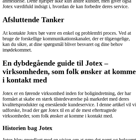
anmeldelse. Dette hjælper ikke kun andre kunder, men giver også
Jotex værdifuld indsigt i, hvordan de kan forbedre deres service.
Afsluttende Tanker
At kontakte Jotex bør være en enkel og problemfri proces. Ved at
bruge de forskellige kommunikationskanaler, der er tilgængelige,
kan du sikre, at dine spørgsmål bliver besvaret og dine behov
imødekommet.
En dybdegående guide til Jotex –
virksomheden, som folk ønsker at komme
i kontakt med
Jotex er en førende virksomhed inden for boligindretning, der har
formået at skabe en stærk tilstedeværelse på markedet med deres
kvalitetsprodukter og enestående kundeservice. I denne artikel vil vi
udforske, hvad der gør Jotex til en af de mest eftertragtede
virksomheder, som folk ønsker at komme i kontakt med.
Historien bag Jotex
Jotex blev grundlagt med en vision om at gøre det nemt og bekvemt