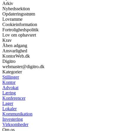
Arkiv
Nyhedssektion
Opdateringsstrøm
Lovramme
Cookieinformation
Fortrolighedspolitik
Lov om ophavsret
Krav
Åben adgang
Ansvarlighed
KontorWeb.dk
Digitro
webmaster@digitro.dk
Kategorier
Stillinger
Kontor
Advokat
Læring
Konferencer
Lager
Lokaler
Kommunikation
Investering
Virksomheder
Om os