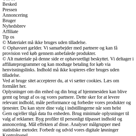
Besked
Pressen
Annoncering
Bruger
Nyhedsbrev
Affiliate
Tip os
© Materialet må ikke bruges uden tilladelse.
© Ophavsret gælder. Vi samarbejder med partnere og kan få
provision ved køb gennem anbefalede produkter.
© Alt materiale på denne side er ophavsretligt beskyttet. Vi deltager i
affiliateprogrammer og kan modtage betaling for køb via
henvisningslinks. Indhold må ikke kopieres eller bruges uden
tilladelse.
Ved at bruge sitet accepterer du, at vi sætter cookies. Læs om
formålet her.
Oplysninger om din enhed og din brug af hjemmesiden kan blive
gemt og brugt af os og vores partnere. Dette sker for at levere
relevant indhold, måle performance og forbedre vores produkter og
tjenester. Du kan styre dine valg i indstillingerne når som helst
Gem og/eller tilgå data fra enheden. Brug minimale oplysninger til
valg af reklamer. Byg profiler til personligt tilpasset indhold og
annoncering. Mål effekten af disse. Analyser målgrupper med
statistiske metoder. Forbedr og udvid vores digitale løsninger
Kontrolpanel