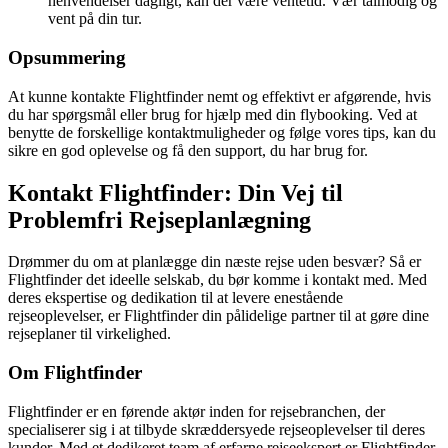
henvendelser dagligt, kan der være ventetid. Vær tålmodig og
vent på din tur.
Opsummering
At kunne kontakte Flightfinder nemt og effektivt er afgørende, hvis
du har spørgsmål eller brug for hjælp med din flybooking. Ved at
benytte de forskellige kontaktmuligheder og følge vores tips, kan du
sikre en god oplevelse og få den support, du har brug for.
Kontakt Flightfinder: Din Vej til
Problemfri Rejseplanlægning
Drømmer du om at planlægge din næste rejse uden besvær? Så er
Flightfinder det ideelle selskab, du bør komme i kontakt med. Med
deres ekspertise og dedikation til at levere enestående
rejseoplevelser, er Flightfinder din pålidelige partner til at gøre dine
rejseplaner til virkelighed.
Om Flightfinder
Flightfinder er en førende aktør inden for rejsebranchen, der
specialiserer sig i at tilbyde skræddersyede rejseoplevelser til deres
kunder. Med et dedikeret team af erfarne rejseekspert er Flightfinder