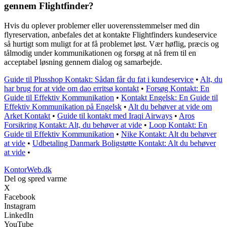
gennem Flightfinder?
Hvis du oplever problemer eller uoverensstemmelser med din
flyreservation, anbefales det at kontakte Flightfinders kundeservice
så hurtigt som muligt for at få problemet løst. Vær høflig, præcis og
tålmodig under kommunikationen og forsøg at nå frem til en
acceptabel løsning gennem dialog og samarbejde.
Guide til Plusshop Kontakt: Sådan får du fat i kundeservice
•
Alt, du
har brug for at vide om dao erritsø kontakt
•
Forsøg Kontakt: En
Guide til Effektiv Kommunikation
•
Kontakt Engelsk: En Guide til
Effektiv Kommunikation på Engelsk
•
Alt du behøver at vide om
Arket Kontakt
•
Guide til kontakt med Iraqi Airways
•
Aros
Forsikring Kontakt: Alt, du behøver at vide
•
Loop Kontakt: En
Guide til Effektiv Kommunikation
•
Nike Kontakt: Alt du behøver
at vide
•
Udbetaling Danmark Boligstøtte Kontakt: Alt du behøver
at vide
•
KontorWeb.dk
Del og spred varme
X
Facebook
Instagram
LinkedIn
YouTube