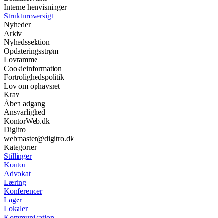
Interne henvisninger
Strukturoversigt
Nyheder
Arkiv
Nyhedssektion
Opdateringsstrøm
Lovramme
Cookieinformation
Fortrolighedspolitik
Lov om ophavsret
Krav
Åben adgang
Ansvarlighed
KontorWeb.dk
Digitro
webmaster@digitro.dk
Kategorier
Stillinger
Kontor
Advokat
Læring
Konferencer
Lager
Lokaler
Kommunikation