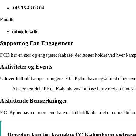
+45 35 43 03 04
Email:
info@fck.dk
Support og Fan Engagement
FCK har en stor og engageret fanbase, der støtter holdet ved hver kam
Aktiviteter og Events
Udover fodboldkampe arrangerer F.C. København også forskellige even
At være en del af F.C. Københavns fanbase har været en fantasti
Afsluttende Bemærkninger
F.C. København er mere end bare en fodboldklub – det er en institution 
Hvordan kan jeg kontakte FC København vedrørende