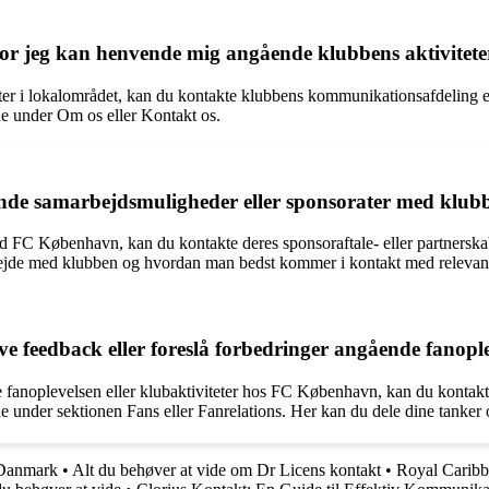
or jeg kan henvende mig angående klubbens aktivitete
r i lokalområdet, kan du kontakte klubbens kommunikationsafdeling el
e under Om os eller Kontakt os.
de samarbejdsmuligheder eller sponsorater med klub
med FC København, kan du kontakte deres sponsoraftale- eller partners
bejde med klubben og hvordan man bedst kommer i kontakt med relevan
feedback eller foreslå forbedringer angående fanoplev
e fanoplevelsen eller klubaktiviteter hos FC København, kan du kontakte
 under sektionen Fans eller Fanrelations. Her kan du dele dine tanker o
 Danmark
•
Alt du behøver at vide om Dr Licens kontakt
•
Royal Carib