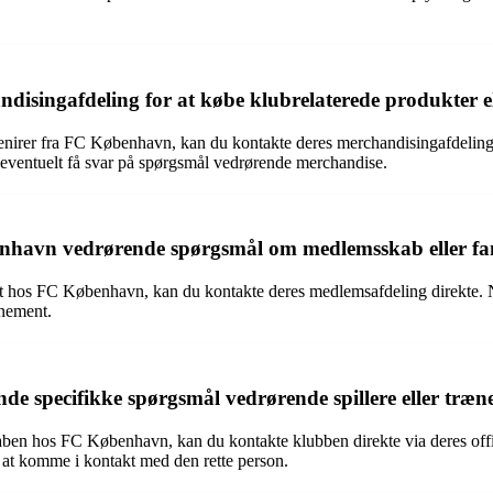
singafdeling for at købe klubrelaterede produkter el
souvenirer fra FC København, kan du kontakte deres merchandisingafdel
 eventuelt få svar på spørgsmål vedrørende merchandise.
benhavn vedrørende spørgsmål om medlemsskab eller f
hos FC København, kan du kontakte deres medlemsafdeling direkte. No
nement.
 specifikke spørgsmål vedrørende spillere eller træn
taben hos FC København, kan du kontakte klubben direkte via deres offi
r at komme i kontakt med den rette person.