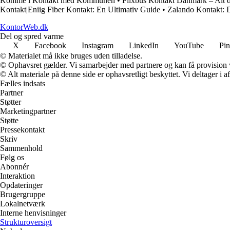
Komme i Kontakt med Kommunen
•
Flixbus Kontakt Danmark – Alt d
Kontakt|Eniig Fiber Kontakt: En Ultimativ Guide
•
Zalando Kontakt: 
KontorWeb.dk
Del og spred varme
X
Facebook
Instagram
LinkedIn
YouTube
Pin
© Materialet må ikke bruges uden tilladelse.
© Ophavsret gælder. Vi samarbejder med partnere og kan få provision
© Alt materiale på denne side er ophavsretligt beskyttet. Vi deltager i 
Fælles indsats
Partner
Støtter
Marketingpartner
Støtte
Pressekontakt
Skriv
Sammenhold
Følg os
Abonnér
Interaktion
Opdateringer
Brugergruppe
Lokalnetværk
Interne henvisninger
Strukturoversigt