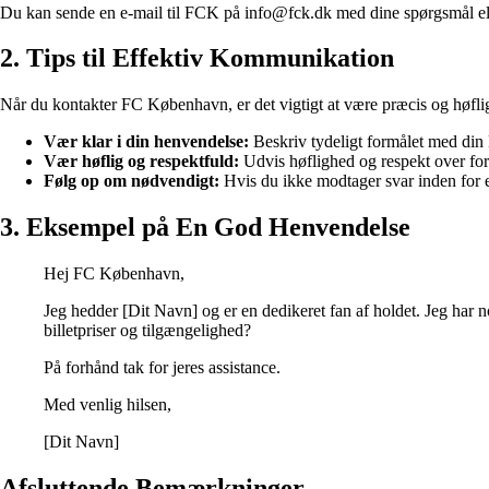
Du kan sende en e-mail til FCK på info@fck.dk med dine spørgsmål elle
2. Tips til Effektiv Kommunikation
Når du kontakter FC København, er det vigtigt at være præcis og høflig i
Vær klar i din henvendelse:
Beskriv tydeligt formålet med din 
Vær høflig og respektfuld:
Udvis høflighed og respekt over for
Følg op om nødvendigt:
Hvis du ikke modtager svar inden for en
3. Eksempel på En God Henvendelse
Hej FC København,
Jeg hedder [Dit Navn] og er en dedikeret fan af holdet. Jeg ha
billetpriser og tilgængelighed?
På forhånd tak for jeres assistance.
Med venlig hilsen,
[Dit Navn]
Afsluttende Bemærkninger