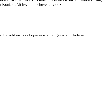
tion
•
Atea Kontakt: En Guide til Effektiv Kommunikation
•
Eniig
r Kontakt: Alt hvad du behøver at vide
•
. Indhold må ikke kopieres eller bruges uden tilladelse.