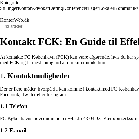
Kategorier
Stillinger
Kontor
Advokat
Læring
Konferencer
Lager
Lokaler
Kommunikat
KontorWeb.dk
Kontakt FCK: En Guide til Ef
At kontakte FC København (FCK) kan være afgørende, hvis du har spørgsm
med FCK og få mest muligt ud af din kommunikation.
1. Kontaktmuligheder
Der er flere måder, hvorpå du kan komme i kontakt med FC København. 
Facebook, Twitter eller Instagram.
1.1 Telefon
FC Københavns hovednummer er +45 35 43 03 03. Vær opmærksom på åbni
1.2 E-mail