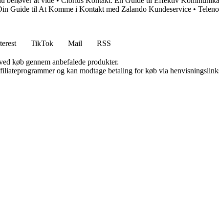
u behøver at vide
•
Clorius Kontakt: En Guide til Effektiv Kommunika
Din Guide til At Komme i Kontakt med Zalando Kundeservice
•
Teleno
terest
TikTok
Mail
RSS
 ved køb gennem anbefalede produkter.
affiliateprogrammer og kan modtage betaling for køb via henvisningslinks