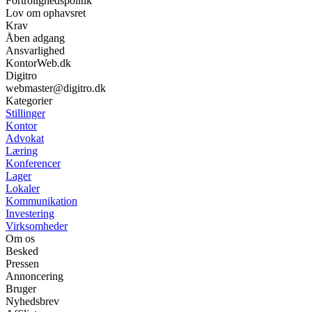
Fortrolighedspolitik
Lov om ophavsret
Krav
Åben adgang
Ansvarlighed
KontorWeb.dk
Digitro
webmaster@digitro.dk
Kategorier
Stillinger
Kontor
Advokat
Læring
Konferencer
Lager
Lokaler
Kommunikation
Investering
Virksomheder
Om os
Besked
Pressen
Annoncering
Bruger
Nyhedsbrev