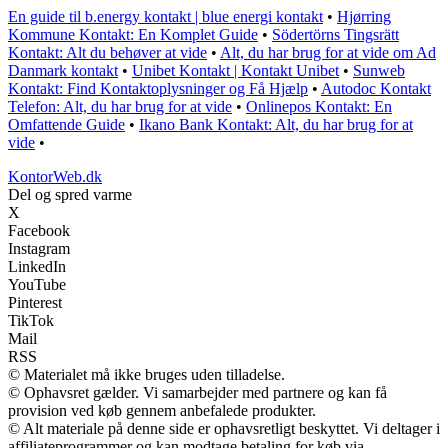
En guide til b.energy kontakt | blue energi kontakt
•
Hjørring
Kommune Kontakt: En Komplet Guide
•
Södertörns Tingsrätt
Kontakt: Alt du behøver at vide
•
Alt, du har brug for at vide om Ad
Danmark kontakt
•
Unibet Kontakt | Kontakt Unibet
•
Sunweb
Kontakt: Find Kontaktoplysninger og Få Hjælp
•
Autodoc Kontakt
Telefon: Alt, du har brug for at vide
•
Onlinepos Kontakt: En
Omfattende Guide
•
Ikano Bank Kontakt: Alt, du har brug for at
vide
•
KontorWeb.dk
Del og spred varme
X
Facebook
Instagram
LinkedIn
YouTube
Pinterest
TikTok
Mail
RSS
© Materialet må ikke bruges uden tilladelse.
© Ophavsret gælder. Vi samarbejder med partnere og kan få
provision ved køb gennem anbefalede produkter.
© Alt materiale på denne side er ophavsretligt beskyttet. Vi deltager i
affiliateprogrammer og kan modtage betaling for køb via