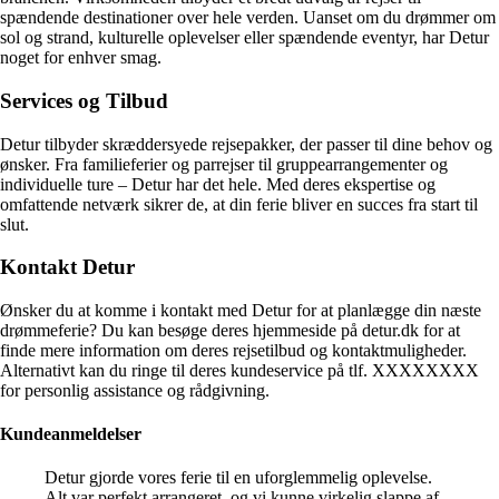
spændende destinationer over hele verden. Uanset om du drømmer om
sol og strand, kulturelle oplevelser eller spændende eventyr, har Detur
noget for enhver smag.
Services og Tilbud
Detur tilbyder skræddersyede rejsepakker, der passer til dine behov og
ønsker. Fra familieferier og parrejser til gruppearrangementer og
individuelle ture – Detur har det hele. Med deres ekspertise og
omfattende netværk sikrer de, at din ferie bliver en succes fra start til
slut.
Kontakt Detur
Ønsker du at komme i kontakt med Detur for at planlægge din næste
drømmeferie? Du kan besøge deres hjemmeside på detur.dk for at
finde mere information om deres rejsetilbud og kontaktmuligheder.
Alternativt kan du ringe til deres kundeservice på tlf. XXXXXXXX
for personlig assistance og rådgivning.
Kundeanmeldelser
Detur gjorde vores ferie til en uforglemmelig oplevelse.
Alt var perfekt arrangeret, og vi kunne virkelig slappe af