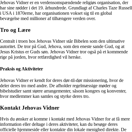
Jehovas Vidner er en verdensomspændende religiøs organisation, der
har sine rødder i det 19. århundrede. Grundlagt af Charles Taze Russell
i USA i 1870erne, har organisationen vokset sig til en global
bevægelse med millioner af tilhængere verden over.
Tro og Lære
Centralt i troen hos Jehovas Vidner står Bibelen som den ultimative
autoritet. De tror på Gud, Jehova, som den eneste sande Gud, og at
Jesus Kristus er Guds søn. Jehovas Vidner tror også på et kommende
rige på jorden, hvor retfærdighed vil herske.
Praksis og Aktiviteter
Jehovas Vidner er kendt for deres dør-til-dør missionering, hvor de
deler deres tro med andre. De afholder regelmæssige møder og
bibelstudier samt større arrangementer, såsom kongres og konventer,
hvor medlemmer kan samles og styrke deres tro.
Kontakt Jehovas Vidner
Hvis du ønsker at komme i kontakt med Jehovas Vidner for at få mere
information eller deltage i deres aktiviteter, kan du besøge deres
officielle hjemmeside eller kontakte din lokale menighed direkte. De