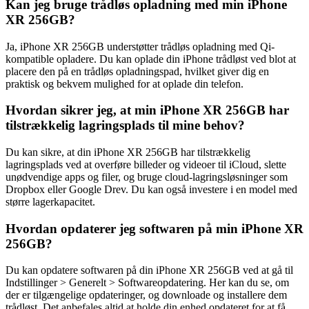
Kan jeg bruge trådløs opladning med min iPhone
XR 256GB?
Ja, iPhone XR 256GB understøtter trådløs opladning med Qi-
kompatible opladere. Du kan oplade din iPhone trådløst ved blot at
placere den på en trådløs opladningspad, hvilket giver dig en
praktisk og bekvem mulighed for at oplade din telefon.
Hvordan sikrer jeg, at min iPhone XR 256GB har
tilstrækkelig lagringsplads til mine behov?
Du kan sikre, at din iPhone XR 256GB har tilstrækkelig
lagringsplads ved at overføre billeder og videoer til iCloud, slette
unødvendige apps og filer, og bruge cloud-lagringsløsninger som
Dropbox eller Google Drev. Du kan også investere i en model med
større lagerkapacitet.
Hvordan opdaterer jeg softwaren på min iPhone XR
256GB?
Du kan opdatere softwaren på din iPhone XR 256GB ved at gå til
Indstillinger > Generelt > Softwareopdatering. Her kan du se, om
der er tilgængelige opdateringer, og downloade og installere dem
trådløst. Det anbefales altid at holde din enhed opdateret for at få