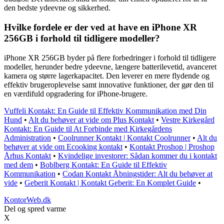
den bedste ydeevne og sikkerhed.
Hvilke fordele er der ved at have en iPhone XR
256GB i forhold til tidligere modeller?
iPhone XR 256GB byder på flere forbedringer i forhold til tidligere
modeller, herunder bedre ydeevne, længere batterilevetid, avanceret
kamera og større lagerkapacitet. Den leverer en mere flydende og
effektiv brugeroplevelse samt innovative funktioner, der gør den til
en værdifuld opgradering for iPhone-brugere.
Vuffeli Kontakt: En Guide til Effektiv Kommunikation med Din
Hund
•
Alt du behøver at vide om Plus Kontakt
•
Vestre Kirkegård
Kontakt: En Guide til At Forbinde med Kirkegårdens
Administration
•
Coolrunner Kontakt | Kontakt Coolrunner
•
Alt du
behøver at vide om Ecooking kontakt
•
Kontakt Proshop | Proshop
Århus Kontakt
•
Kvindelige investorer: Sådan kommer du i kontakt
med dem
•
Boblberg Kontakt: En Guide til Effektiv
Kommunikation
•
Codan Kontakt Åbningstider: Alt du behøver at
vide
•
Geberit Kontakt | Kontakt Geberit: En Komplet Guide
•
KontorWeb.dk
Del og spred varme
X