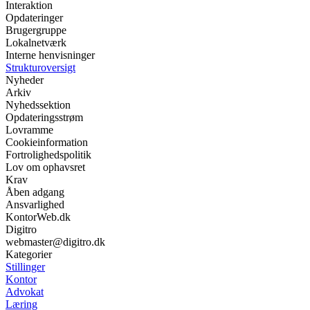
Interaktion
Opdateringer
Brugergruppe
Lokalnetværk
Interne henvisninger
Strukturoversigt
Nyheder
Arkiv
Nyhedssektion
Opdateringsstrøm
Lovramme
Cookieinformation
Fortrolighedspolitik
Lov om ophavsret
Krav
Åben adgang
Ansvarlighed
KontorWeb.dk
Digitro
webmaster@digitro.dk
Kategorier
Stillinger
Kontor
Advokat
Læring