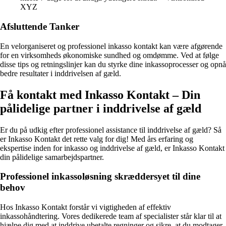
XYZ
Afsluttende Tanker
En velorganiseret og professionel inkasso kontakt kan være afgørende
for en virksomheds økonomiske sundhed og omdømme. Ved at følge
disse tips og retningslinjer kan du styrke dine inkassoprocesser og opnå
bedre resultater i inddrivelsen af gæld.
Få kontakt med Inkasso Kontakt – Din
pålidelige partner i inddrivelse af gæld
Er du på udkig efter professionel assistance til inddrivelse af gæld? Så
er Inkasso Kontakt det rette valg for dig! Med års erfaring og
ekspertise inden for inkasso og inddrivelse af gæld, er Inkasso Kontakt
din pålidelige samarbejdspartner.
Professionel inkassoløsning skræddersyet til dine
behov
Hos Inkasso Kontakt forstår vi vigtigheden af effektiv
inkassohåndtering. Vores dedikerede team af specialister står klar til at
hjælpe dig med at inddrive ubetalte regninger og sikre, at du modtager