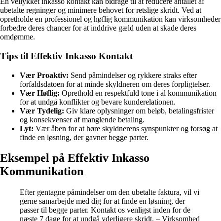
En vellykket inkasso kontakt kan bidrage til at reducere antallet af
ubetalte regninger og minimere behovet for retslige skridt. Ved at
opretholde en professionel og høflig kommunikation kan virksomheder
forbedre deres chancer for at inddrive gæld uden at skade deres
omdømme.
Tips til Effektiv Inkasso Kontakt
Vær Proaktiv:
Send påmindelser og rykkere straks efter
forfaldsdatoen for at minde skyldneren om deres forpligtelser.
Vær Høflig:
Oprethold en respektfuld tone i al kommunikation
for at undgå konflikter og bevare kunderelationen.
Vær Tydelig:
Giv klare oplysninger om beløb, betalingsfrister
og konsekvenser af manglende betaling.
Lyt:
Vær åben for at høre skyldnerens synspunkter og forsøg at
finde en løsning, der gavner begge parter.
Eksempel på Effektiv Inkasso
Kommunikation
Efter gentagne påmindelser om den ubetalte faktura, vil vi
gerne samarbejde med dig for at finde en løsning, der
passer til begge parter. Kontakt os venligst inden for de
næste 7 dage for at undgå yderligere skridt. – Virksomhed