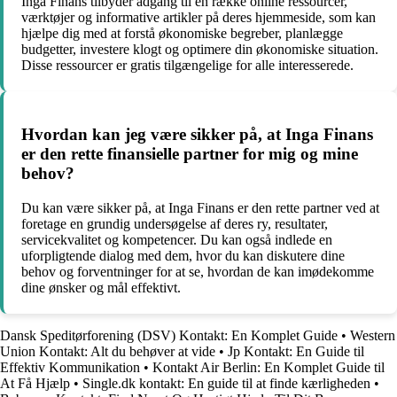
Inga Finans tilbyder adgang til en række online ressourcer,
værktøjer og informative artikler på deres hjemmeside, som kan
hjælpe dig med at forstå økonomiske begreber, planlægge
budgetter, investere klogt og optimere din økonomiske situation.
Disse ressourcer er gratis tilgængelige for alle interesserede.
Hvordan kan jeg være sikker på, at Inga Finans
er den rette finansielle partner for mig og mine
behov?
Du kan være sikker på, at Inga Finans er den rette partner ved at
foretage en grundig undersøgelse af deres ry, resultater,
servicekvalitet og kompetencer. Du kan også indlede en
uforpligtende dialog med dem, hvor du kan diskutere dine
behov og forventninger for at se, hvordan de kan imødekomme
dine ønsker og mål effektivt.
Dansk Speditørforening (DSV) Kontakt: En Komplet Guide
•
Western
Union Kontakt: Alt du behøver at vide
•
Jp Kontakt: En Guide til
Effektiv Kommunikation
•
Kontakt Air Berlin: En Komplet Guide til
At Få Hjælp
•
Single.dk kontakt: En guide til at finde kærligheden
•