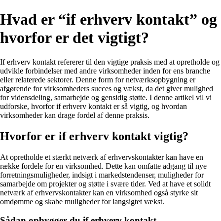
Hvad er “if erhverv kontakt” og
hvorfor er det vigtigt?
If erhverv kontakt refererer til den vigtige praksis med at opretholde og
udvikle forbindelser med andre virksomheder inden for ens branche
eller relaterede sektorer. Denne form for netværksopbygning er
afgørende for virksomheders succes og vækst, da det giver mulighed
for vidensdeling, samarbejde og gensidig støtte. I denne artikel vil vi
udforske, hvorfor if erhverv kontakt er så vigtig, og hvordan
virksomheder kan drage fordel af denne praksis.
Hvorfor er if erhverv kontakt vigtig?
At opretholde et stærkt netværk af erhvervskontakter kan have en
række fordele for en virksomhed. Dette kan omfatte adgang til nye
forretningsmuligheder, indsigt i markedstendenser, muligheder for
samarbejde om projekter og støtte i svære tider. Ved at have et solidt
netværk af erhvervskontakter kan en virksomhed også styrke sit
omdømme og skabe muligheder for langsigtet vækst.
Sådan opbygger du if erhverv kontakt