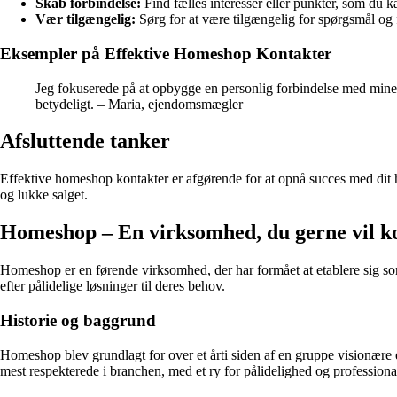
Skab forbindelse:
Find fælles interesser eller punkter, som du 
Vær tilgængelig:
Sørg for at være tilgængelig for spørgsmål og 
Eksempler på Effektive Homeshop Kontakter
Jeg fokuserede på at opbygge en personlig forbindelse med mine 
betydeligt. – Maria, ejendomsmægler
Afsluttende tanker
Effektive homeshop kontakter er afgørende for at opnå succes med dit h
og lukke salget.
Homeshop – En virksomhed, du gerne vil 
Homeshop er en førende virksomhed, der har formået at etablere sig som 
efter pålidelige løsninger til deres behov.
Historie og baggrund
Homeshop blev grundlagt for over et årti siden af en gruppe visionære e
mest respekterede i branchen, med et ry for pålidelighed og professiona