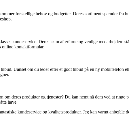
ekommer forskellige behov og budgetter. Deres sortiment spænder fra hu
meshop.
klasses kundeservice. Deres team af erfarne og venlige medarbejdere står
s online kontaktformular.
bud. Uanset om du leder efter et godt tilbud på en ny mobiltelefon ell
gner.
 om deres produkter og tjenester? Du kan nemt nå dem ved at ringe på 
åtte have.
stiske kundeservice og kvalitetsprodukter. Jeg kan varmt anbefale dem ti