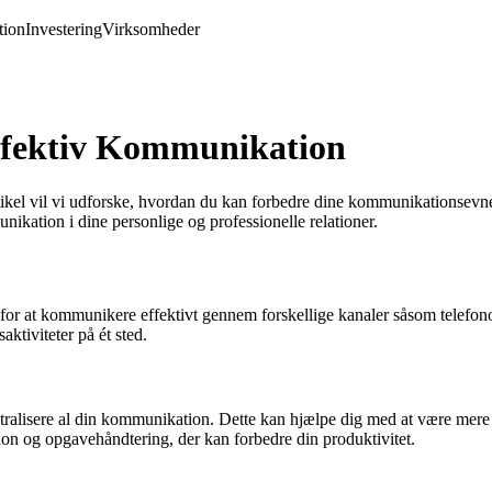
ion
Investering
Virksomheder
Effektiv Kommunikation
ikel vil vi udforske, hvordan du kan forbedre dine kommunikationsevn
ikation i dine personlige og professionelle relationer.
for at kommunikere effektivt gennem forskellige kanaler såsom telefono
ktiviteter på ét sted.
entralisere al din kommunikation. Dette kan hjælpe dig med at være mere
ion og opgavehåndtering, der kan forbedre din produktivitet.