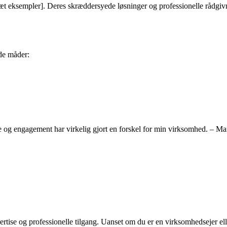
æt eksempler]. Deres skræddersyede løsninger og professionelle rådgivnin
de måder:
e og engagement har virkelig gjort en forskel for min virksomhed. – Mar
pertise og professionelle tilgang. Uanset om du er en virksomhedsejer