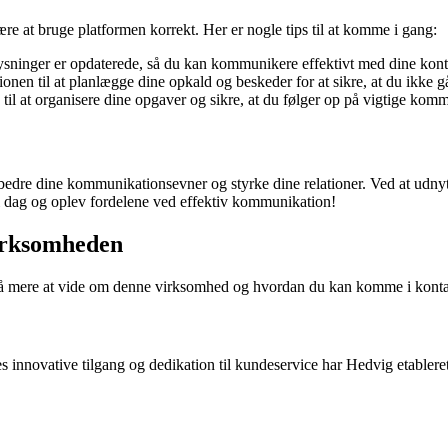
ære at bruge platformen korrekt. Her er nogle tips til at komme i gang:
ysninger er opdaterede, så du kan kommunikere effektivt med dine kont
nen til at planlægge dine opkald og beskeder for at sikre, at du ikke 
l at organisere dine opgaver og sikre, at du følger op på vigtige kom
rbedre dine kommunikationsevner og styrke dine relationer. Ved at udny
 dag og oplev fordelene ved effektiv kommunikation!
irksomheden
at få mere at vide om denne virksomhed og hvordan du kan komme i kon
 innovative tilgang og dedikation til kundeservice har Hedvig etablere