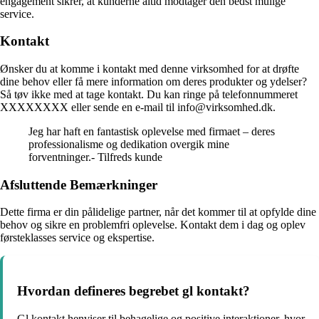
engagement sikrer, at kunderne altid modtager den bedst mulige
service.
Kontakt
Ønsker du at komme i kontakt med denne virksomhed for at drøfte
dine behov eller få mere information om deres produkter og ydelser?
Så tøv ikke med at tage kontakt. Du kan ringe på telefonnummeret
XXXXXXXX eller sende en e-mail til info@virksomhed.dk.
Jeg har haft en fantastisk oplevelse med firmaet – deres
professionalisme og dedikation overgik mine
forventninger.- Tilfreds kunde
Afsluttende Bemærkninger
Dette firma er din pålidelige partner, når det kommer til at opfylde dine
behov og sikre en problemfri oplevelse. Kontakt dem i dag og oplev
førsteklasses service og ekspertise.
Hvordan defineres begrebet gl kontakt?
Gl kontakt henviser til behagelige og positive interaktioner, hvor