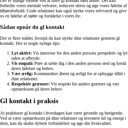
Der er mange fordele ved at have gl kontakt med andre. Det kan
forbedre vores mentale velvære, reducere stress og øge vores følelse af
tilhørsforhold. Gode relationer kan også styrke vores selvværd og give
os en følelse af støtte og forståelse i vores liv.
Sådan opnår du gl kontakt
Der er flere måder, hvorpå du kan styrke dine relationer gennem gl
kontakt. Her er nogle nyttige tips:
Lyt aktivt:
Vis interesse for den anden persons perspektiv og lyt
uden at afbryde.
Vis empati:
Prøv at sætte dig i den anden persons sted og forstå
deres følelser og behov.
Vær ærlig:
Kommuniker åbent og ærligt for at opbygge tillid i
dine relationer.
Respektér grænser:
Vis respekt for andres grænser og vær
opmærksom på deres behov.
Gl kontakt i praksis
At praktisere gl kontakt i hverdagen kan være givende og berigende.
Ved at være opmærksom på dine relationer og investere tid og energi i
dem, kan du skabe dybere forbindelser og øge din livskvalitet.