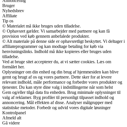
Annoncering
Bruger
Nyhedsbrev
Affiliate
Tip os
© Materialet må ikke bruges uden tilladelse.
© Ophavsret gælder. Vi samarbejder med partnere og kan få
provision ved køb gennem anbefalede produkter.
© Alt materiale på denne side er ophavsretligt beskyttet. Vi deltager i
affiliateprogrammer og kan modtage betaling for køb via
henvisningslinks. Indhold må ikke kopieres eller bruges uden
tilladelse.
Ved at bruge sitet accepterer du, at vi sætter cookies. Læs om
formålet her.
Oplysninger om din enhed og din brug af hjemmesiden kan blive
gemt og brugt af os og vores partnere. Dette sker for at levere
relevant indhold, måle performance og forbedre vores produkter og
tjenester. Du kan styre dine valg i indstillingerne når som helst
Gem og/eller tilgå data fra enheden. Brug minimale oplysninger til
valg af reklamer. Byg profiler til personligt tilpasset indhold og
annoncering. Mål effekten af disse. Analyser målgrupper med
statistiske metoder. Forbedr og udvid vores digitale løsninger
Kontrolpanel
Afmeld alt
Gå videre