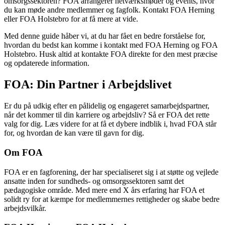
omsorgssektoren? FOA arrangerer netværksmøder og events, hvor
du kan møde andre medlemmer og fagfolk. Kontakt FOA Herning
eller FOA Holstebro for at få mere at vide.
Med denne guide håber vi, at du har fået en bedre forståelse for,
hvordan du bedst kan komme i kontakt med FOA Herning og FOA
Holstebro. Husk altid at kontakte FOA direkte for den mest præcise
og opdaterede information.
FOA: Din Partner i Arbejdslivet
Er du på udkig efter en pålidelig og engageret samarbejdspartner,
når det kommer til din karriere og arbejdsliv? Så er FOA det rette
valg for dig. Læs videre for at få et dybere indblik i, hvad FOA står
for, og hvordan de kan være til gavn for dig.
Om FOA
FOA er en fagforening, der har specialiseret sig i at støtte og vejlede
ansatte inden for sundheds- og omsorgssektoren samt det
pædagogiske område. Med mere end X års erfaring har FOA et
solidt ry for at kæmpe for medlemmernes rettigheder og skabe bedre
arbejdsvilkår.