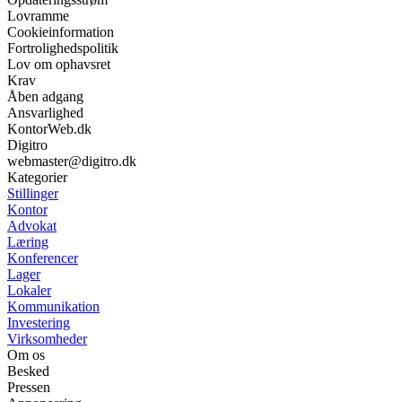
Lovramme
Cookieinformation
Fortrolighedspolitik
Lov om ophavsret
Krav
Åben adgang
Ansvarlighed
KontorWeb.dk
Digitro
webmaster@digitro.dk
Kategorier
Stillinger
Kontor
Advokat
Læring
Konferencer
Lager
Lokaler
Kommunikation
Investering
Virksomheder
Om os
Besked
Pressen