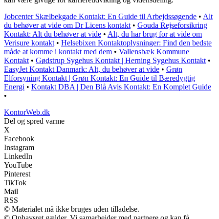
Jobcenter Skælbekgade Kontakt: En Guide til Arbejdssøgende
•
Alt
du behøver at vide om Dr Licens kontakt
•
Gouda Rejseforsikring
Kontakt: Alt du behøver at vide
•
Alt, du har brug for at vide om
Verisure kontakt
•
Helsebixen Kontaktoplysninger: Find den bedste
måde at komme i kontakt med dem
•
Vallensbæk Kommune
Kontakt
•
Gødstrup Sygehus Kontakt | Herning Sygehus Kontakt
•
EasyJet Kontakt Danmark: Alt, du behøver at vide
•
Grøn
Elforsyning Kontakt | Grøn Kontakt: En Guide til Bæredygtig
Energi
•
Kontakt DBA | Den Blå Avis Kontakt: En Komplet Guide
•
KontorWeb.dk
Del og spred varme
X
Facebook
Instagram
LinkedIn
YouTube
Pinterest
TikTok
Mail
RSS
© Materialet må ikke bruges uden tilladelse.
© Ophavsret gælder. Vi samarbejder med partnere og kan få