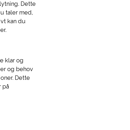
lytning. Dette
u taler med,
ivt kan du
er.
e klar og
ser og behov
ioner. Dette
r på