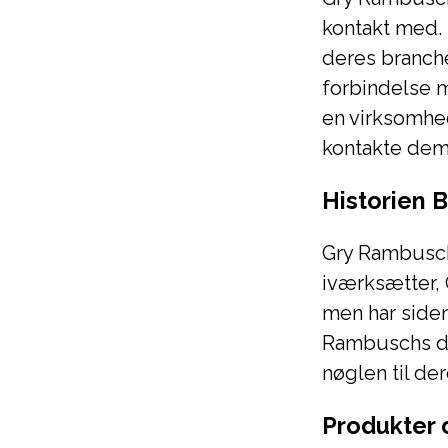
kontakt med. 
deres branche
forbindelse 
en virksomhed
kontakte dem
Historien 
Gry Rambusch 
iværksætter, 
men har siden
Rambuschs ded
nøglen til de
Produkter 