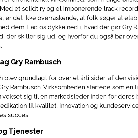
Med et solidt ry og et imponerende track record
, er det ikke overraskende, at folk søger at etab
med dem. Lad os dykke ned i, hvad der gør Gry R
, der skiller sig ud, og hvorfor du også bør ove
.
Bag Gry Rambusch
blev grundlagt for over et årti siden af den vi
Gry Rambusch. Virksomheden startede som en lil
 vokset sig til en markedsleder inden for deres 
ikation til kvalitet, innovation og kundeservic
res succes.
og Tjenester