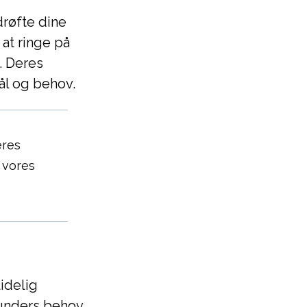
røfte dine
at ringe på
. Deres
ål og behov.
eres
 vores
idelig
unders behov.