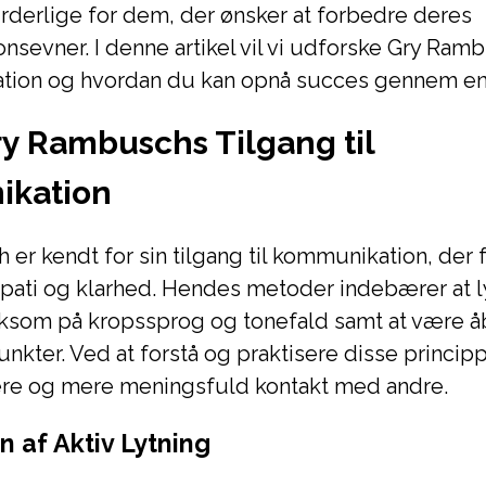
derlige for dem, der ønsker at forbedre deres
sevner. I denne artikel vil vi udforske Gry Ram
ation og hvordan du kan opnå succes gennem en
ry Rambuschs Tilgang til
kation
er kendt for sin tilgang til kommunikation, der
ati og klarhed. Hendes metoder indebærer at lyt
om på kropssprog og tonefald samt at være åb
nkter. Ved at forstå og praktisere disse princip
re og mere meningsfuld kontakt med andre.
 af Aktiv Lytning