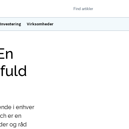
Investering
Virksomheder
En
fuld
ende i enhver
ch er en
der og råd