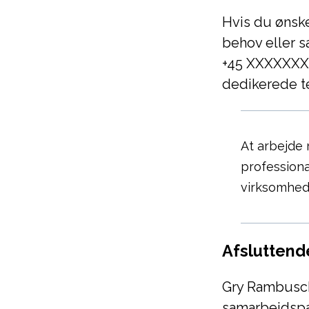
Hvis du ønsk
behov eller 
+45 XXXXXXXX
dedikerede te
At arbejde
professiona
virksomhed.
Afsluttend
Gry Rambusch
samarbejdspa