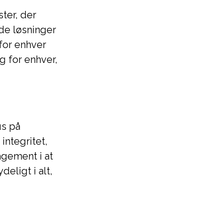
ter, der
e løsninger
 for enhver
g for enhver,
us på
ntegritet,
agement i at
eligt i alt,