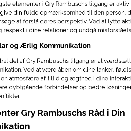
igste elementer i Gry Rambuschs tilgang er aktiv 
 give din fulde opmærksomhed til den person, d
rsøge at forstå deres perspektiv. Ved at lytte akt
og respekt i dine relationer og undgå misforståels
ar og Ærlig Kommunikation
ral del af Gry Rambuschs tilgang er at værdsætt
kation. Ved at være åben om dine tanker, følel
en atmosfære af tillid og ægthed i dine interakt
mere dybtgående forbindelser og bedre løsninge
flikter.
nter Gry Rambuschs Råd i Din
kation