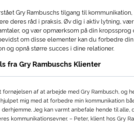
rstået Gry Rambuschs tilgang til kommunikation, 
re deres råd i praksis. Øv dig i aktiv lytning, væ
 samtaler, og vær opmærksom på din kropssprog 
bevidst om disse elementer kan du forbedre din
 og opnå større succes i dine relationer.
ls fra Gry Rambuschs Klienter
t fornøjelsen af at arbejde med Gry Rambusch, og h
g hjulpet mig med at forbedre min kommunikation bå
 derhjemme. Jeg kan varmt anbefale hende til alle, 
eres kommunikationsevner. – Peter, klient hos Gry 