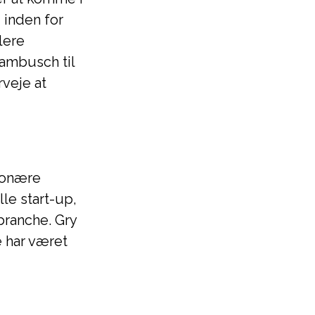
 inden for
lere
ambusch til
rveje at
sionære
le start-up,
branche. Gry
e har været