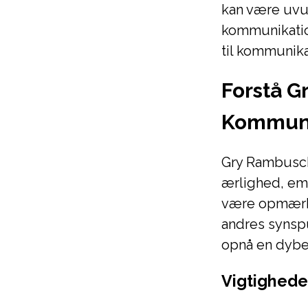
kan være uvur
kommunikation
til kommunik
Forstå G
Kommuni
Gry Rambusch 
ærlighed, emp
være opmærks
andres synspu
opnå en dybe
Vigtigheden