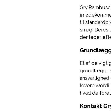
Gry Rambusch 
imødekommer 
til standardp
smag. Deres e
der leder eft
Grundlægg
Et af de vig
grundlæggend
ansvarlighed 
levere værdi 
hvad de foret
Kontakt G