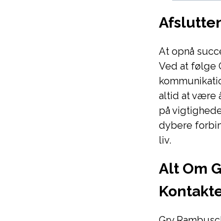
Afslutte
At opnå succ
Ved at følge 
kommunikatio
altid at være
på vigtighede
dybere forbin
liv.
Alt Om G
Kontakt
Gry Rambusch