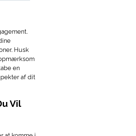
ngagement.
dine
oner. Husk
ær opmærksom
kabe en
pekter af dit
u Vil
r at komme i