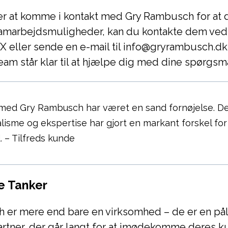
er at komme i kontakt med Gry Rambusch for at d
samarbejdsmuligheder, kan du kontakte dem ved 
 eller sende en e-mail til info@gryrambusch.dk
am står klar til at hjælpe dig med dine spørgsm
 med Gry Rambusch har været en sand fornøjelse. D
lisme og ekspertise har gjort en markant forskel for
 – Tilfreds kunde
e Tanker
 er mere end bare en virksomhed – de er en pål
rtner, der går langt for at imødekomme deres k