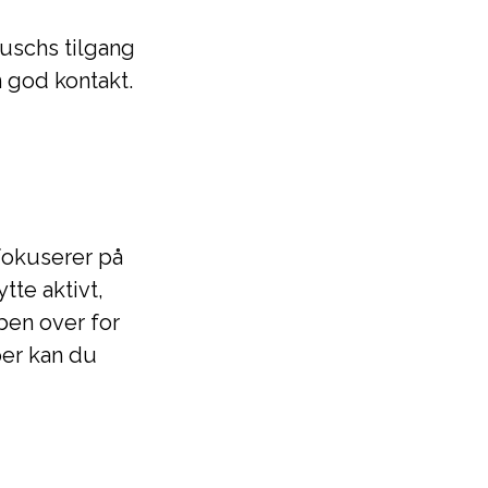
buschs tilgang
 god kontakt.
 fokuserer på
te aktivt,
en over for
per kan du