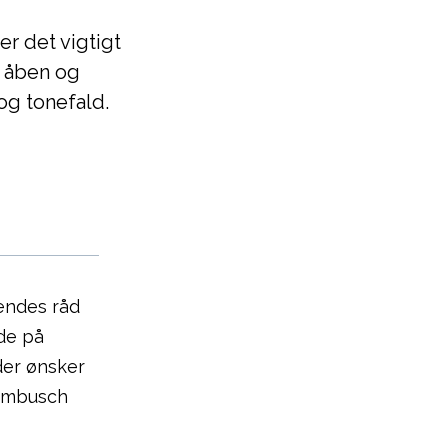
er det vigtigt
r åben og
og tonefald.
endes råd
de på
der ønsker
Rambusch