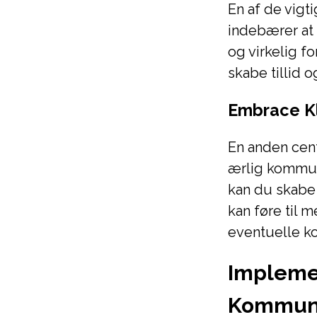
En af de vigt
indebærer at
og virkelig fo
skabe tillid 
Embrace Kl
En anden cent
ærlig kommuni
kan du skabe 
kan føre til 
eventuelle kon
Impleme
Kommuni