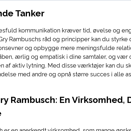
nde Tanker
esfuld kommunikation kræver tid, øvelse og e
Gry Rambuschs råd og principper kan du styrke 
nsevner og opbygge mere meningsfulde relati
 åben, ærlig og empatisk i dine samtaler, og v
n af aktiv lytning. Med disse værktøjer kan du s
delse med andre og opnå større succes i alle as
ry Rambusch: En Virksomhed, D
e
 er en anerkendt virksomhed, som mange ønske