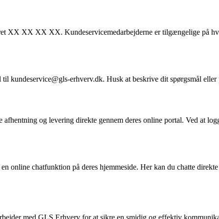
et XX XX XX XX. Kundeservicemedarbejderne er tilgængelige på hverdag
 til kundeservice@gls-erhverv.dk. Husk at beskrive dit spørgsmål eller 
 afhentning og levering direkte gennem deres online portal. Ved at lo
 en online chatfunktion på deres hjemmeside. Her kan du chatte direk
marbejder med GLS Erhverv for at sikre en smidig og effektiv kommunikati