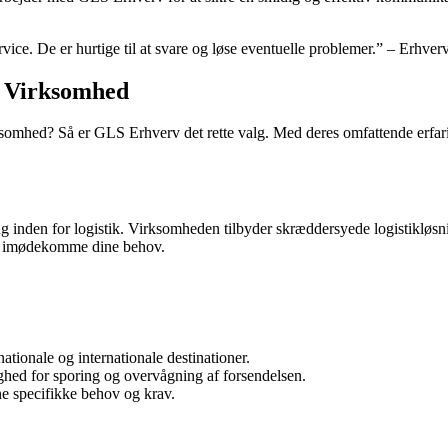
ice. De er hurtige til at svare og løse eventuelle problemer.” – Erhve
n Virksomhed
 virksomhed? Så er GLS Erhverv det rette valg. Med deres omfattende erf
 inden for logistik. Virksomheden tilbyder skræddersyede logistikløsni
erv imødekomme dine behov.
nationale og internationale destinationer.
ighed for sporing og overvågning af forsendelsen.
ne specifikke behov og krav.