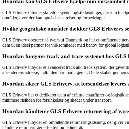
Hvordan kan GLS Erhverv hjælpe min virksomhed med
GLS Erhverv tilbyder skræddersyede logistikløsninger, der kan hjælpe 
områder, hvor der kan opnås besparelser og forbedringer.
Hvilke geografiske områder dækker GLS Erhvervs se
GLS Erhverv opererer på tværs af Danmark og har et omfattende netvæ
dem til en ideel partner for virksomheder med behov for global logisti
Hvordan fungerer track and trace-systemet hos GLS
GLS Erhverv tilbyder et avanceret track and trace-system, der giver di
afsenderens adresse, indtil den når modtageren. Dette skaber gennemsig
Hvordan sikrer GLS Erhverv, at forsendelser leveres si
GLS Erhverv har et dedikeret team af erfarne chauffører og logistikperso
minimere risikoen for forsinkelser og skader under transport.
Hvordan håndterer GLS Erhverv returnering af vare
GLS Erhverv tilbyder en omfattende returneringsløsning, der giver vi
håndtere returneringer effektivt og pålideligt.