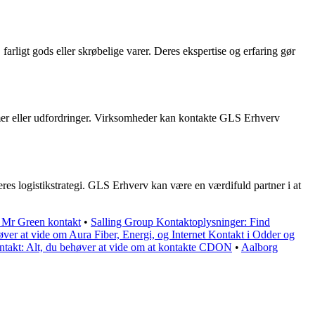
arligt gods eller skrøbelige varer. Deres ekspertise og erfaring gør
lemer eller udfordringer. Virksomheder kan kontakte GLS Erhverv
es logistikstrategi. GLS Erhverv kan være en værdifuld partner i at
m Mr Green kontakt
•
Salling Group Kontaktoplysninger: Find
ver at vide om Aura Fiber, Energi, og Internet Kontakt i Odder og
kt: Alt, du behøver at vide om at kontakte CDON
•
Aalborg