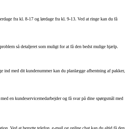
e fra kl. 8-17 og lørdage fra kl. 9-13. Ved at ringe kan du få
problem så detaljeret som muligt for at få den bedst mulige hjælp.
gge ind med dit kundenummer kan du planlægge afhentning af pakker,
te med en kundeservicemedarbejder og få svar på dine spørgsmål med
on. Ved at benytte telefon, e-mail og online chat kan du altid få den