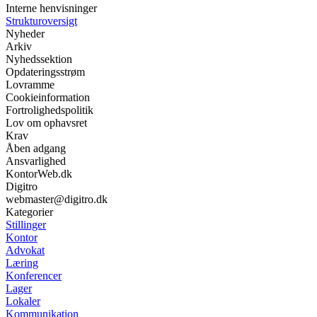
Interne henvisninger
Strukturoversigt
Nyheder
Arkiv
Nyhedssektion
Opdateringsstrøm
Lovramme
Cookieinformation
Fortrolighedspolitik
Lov om ophavsret
Krav
Åben adgang
Ansvarlighed
KontorWeb.dk
Digitro
webmaster@digitro.dk
Kategorier
Stillinger
Kontor
Advokat
Læring
Konferencer
Lager
Lokaler
Kommunikation