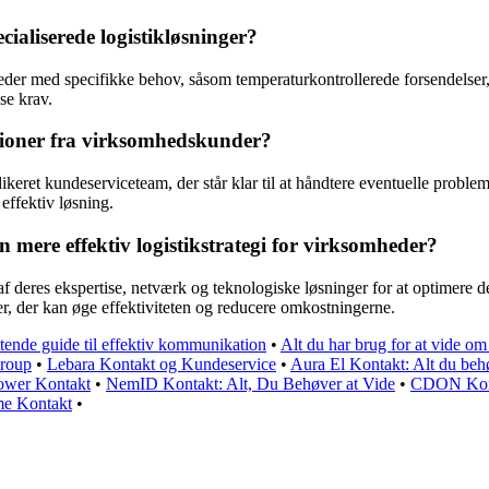
aliserede logistikløsninger?
eder med specifikke behov, såsom temperaturkontrollerede forsendelser, f
se krav.
ioner fra virksomhedskunder?
dikeret kundeserviceteam, der står klar til at håndtere eventuelle prob
 effektiv løsning.
mere effektiv logistikstrategi for virksomheder?
eres ekspertise, netværk og teknologiske løsninger for at optimere der
er, der kan øge effektiviteten og reducere omkostningerne.
tende guide til effektiv kommunikation
•
Alt du har brug for at vide o
Group
•
Lebara Kontakt og Kundeservice
•
Aura El Kontakt: Alt du behø
Power Kontakt
•
NemID Kontakt: Alt, Du Behøver at Vide
•
CDON Konta
me Kontakt
•