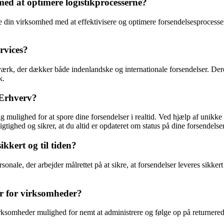
 at optimere logistikprocesserne?
din virksomhed med at effektivisere og optimere forsendelsesprocessern
rvices?
rk, der dækker både indenlandske og internationale forsendelser. Dere
k.
 Erhverv?
g mulighed for at spore dine forsendelser i realtid. Ved hjælp af unikk
tighed og sikrer, at du altid er opdateret om status på dine forsendelser
kkert og til tiden?
nale, der arbejder målrettet på at sikre, at forsendelser leveres sikkert 
r for virksomheder?
rksomheder mulighed for nemt at administrere og følge op på returnerede