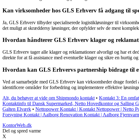
Kan virksomheder hos GLS Erhverv få adgang til speci
Ja, GLS Erhverv tilbyder specialiserede logistikløsninger til virksomh
det muligt at skræddersy løsninger, der opfylder selv de mest komplek
Hvordan håndterer GLS Erhverv klager og reklamat
GLS Erhverv tager alle klager og reklamationer alvorligt og har et de
direkte for at få assistance med eventuelle klager og sikre en hurtig og
Hvordan kan GLS Erhvervs partnership bidrage til en 
Ved at samarbejde med GLS Erhverv kan virksomheder drage fordel af d
identificere områder for forbedring og implementere effektive løsning
Alt, du behøver at vide om Shipmondo kontakt
•
Kontakt 3: En omfat
Kontaktinfo til Dansk Supermarked, Netto Hovedkontor og Salling 
Galten Elværk
•
Nettopower Kontakt | Kontakt Nettopower | Netto 
Forsyning Kontakt | Aalborg Renovation Kontakt | Aalborg Fjernvar
KontorWeb.dk
Del og spred varme
X